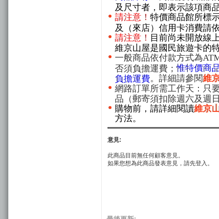
及尺寸者，即表示該項商
請注意！
特價商品館所標
及（來店）信用卡消費請
請注意！
目前尚未開放線
維京山屋是國民旅遊卡的
一般商品依付款方式為AT
惟特價商
否須負擔運費；
。詳細請參閱
維
負擔運費
網路訂單所需工作天：只要
品（郵寄須扣除週六及週
購物前，請詳細閱讀
維京
方法。
意見:
此商品目前無任何顧客意見。
如果您想為此商品發表意見，請先登入。
最後更新: