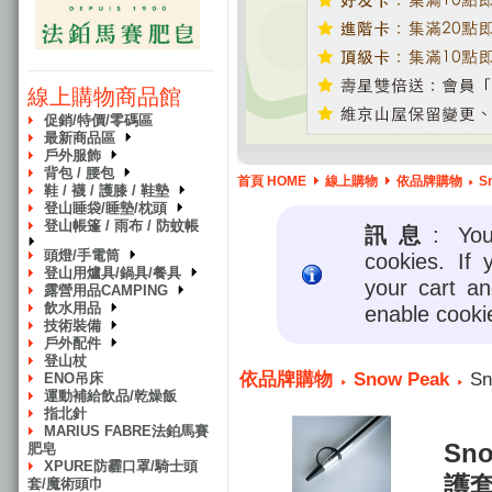
線上購物商品館
促銷/特價/零碼區
最新商品區
戶外服飾
背包 / 腰包
首頁 HOME
線上購物
依品牌購物
S
鞋 / 襪 / 護膝 / 鞋墊
登山睡袋/睡墊/枕頭
登山帳篷 / 雨布 / 防蚊帳
訊息
: Yo
頭燈/手電筒
cookies. If 
登山用爐具/鍋具/餐具
your cart a
露營用品CAMPING
飲水用品
enable cooki
技術裝備
戶外配件
登山杖
依品牌購物
Snow Peak
Sn
ENO吊床
運動補給飲品/乾燥飯
指北針
MARIUS FABRE法鉑馬賽
Sno
肥皂
XPURE防霾口罩/騎士頭
護
套/魔術頭巾