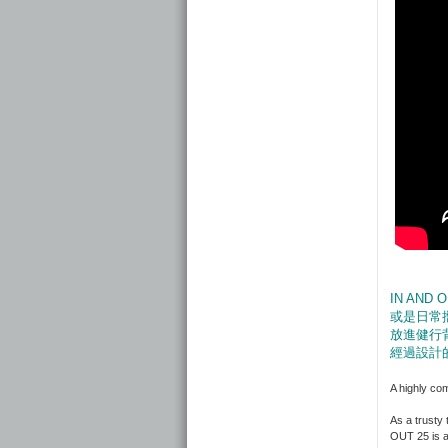
IN AN
或是日常
放進健行
經過設計
A highly co
As a trusty
OUT 25 is a