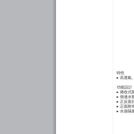
特性
▸ 高透
功能設計
▸ 捲收
▸ 側邊
▸ 正反
▸ 正面附
▸ 水袋隔