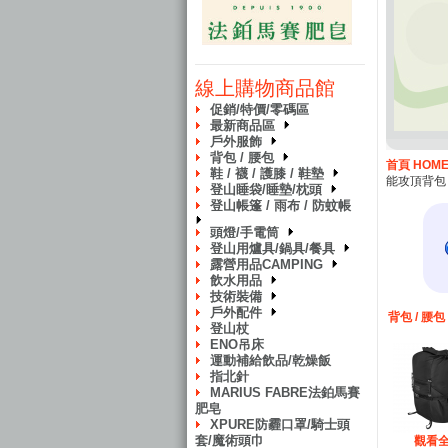
線上購物商品館
促銷/特價/零碼區
最新商品區
戶外服飾
背包 / 腰包
首頁 HOM
鞋 / 襪 / 護膝 / 鞋墊
能攻頂背包
登山睡袋/睡墊/枕頭
登山帳篷 / 雨布 / 防蚊帳
頭燈/手電筒
登山用爐具/鍋具/餐具
露營用品CAMPING
飲水用品
技術裝備
戶外配件
背包 / 腰包
登山杖
ENO吊床
運動補給飲品/乾燥飯
指北針
MARIUS FABRE法鉑馬賽
肥皂
XPURE防霾口罩/騎士頭
套/魔術頭巾
觀看