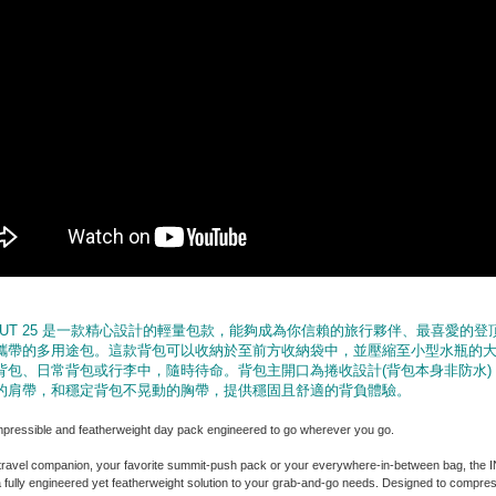
D OUT 25 是一款精心設計的輕量包款，能夠成為你信賴的旅行夥伴、最喜愛的
攜帶的多用途包。這款背包可以收納於至前方收納袋中，並壓縮至小型水瓶的
背包、日常背包或行李中，隨時待命。背包主開口為捲收設計(背包本身非防水)
的肩帶，和穩定背包不晃動的胸帶，提供穩固且舒適的背負體驗。
mpressible and featherweight day pack engineered to go wherever you go.
 travel companion, your favorite summit-push pack or your everywhere-in-between bag, the 
 fully engineered yet featherweight solution to your grab-and-go needs. Designed to compres