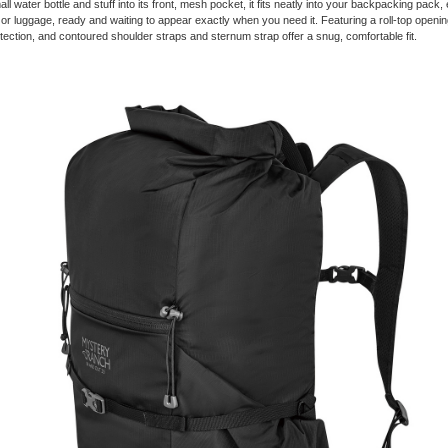
all water bottle and stuff into its front, mesh pocket, it fits neatly into your backpacking pack
or luggage, ready and waiting to appear exactly when you need it. Featuring a roll-top openin
tection, and contoured shoulder straps and sternum strap offer a snug, comfortable fit.