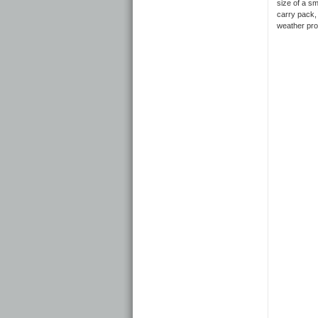
size of a sm
carry pack, 
weather pro