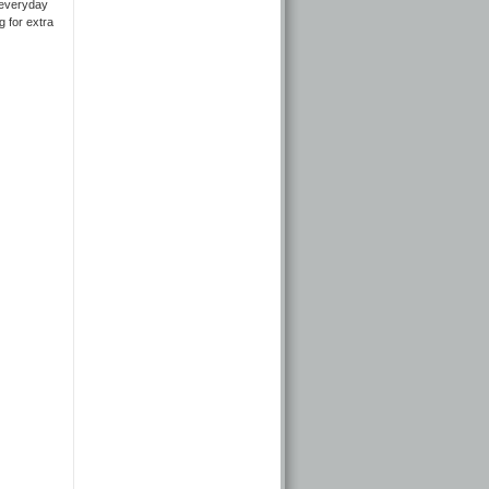
, everyday
g for extra