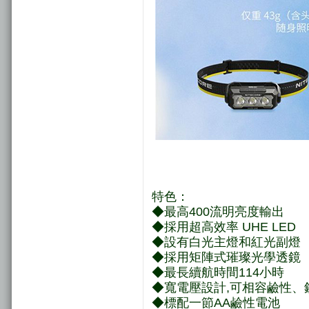
特色：
◆最高400流明亮度輸出
◆採用超高效率 UHE LED
◆設有白光主燈和紅光副燈
◆採用矩陣式璀璨光學透鏡
◆最長續航時間114小時
◆寬電壓設計,可相容鹼性、
◆標配一節AA鹼性電池