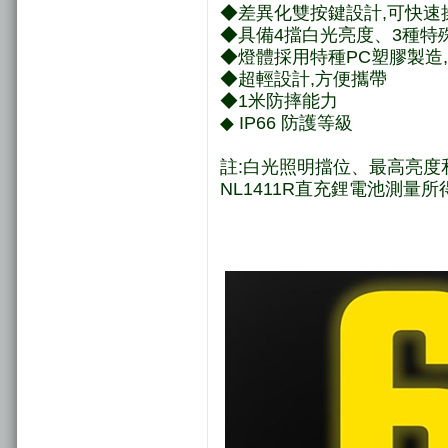
◆差異化雙按鍵設計,可快速
◆具備4擋白光亮度、3種特
◆燈體採用特種PC塑膠製造,
◆超輕設計,方便攜帶
◆1米防摔能力
◆ IP66 防護等級
註:白光照明擋位、最高亮度和
NL1411R直充鋰電池測量所