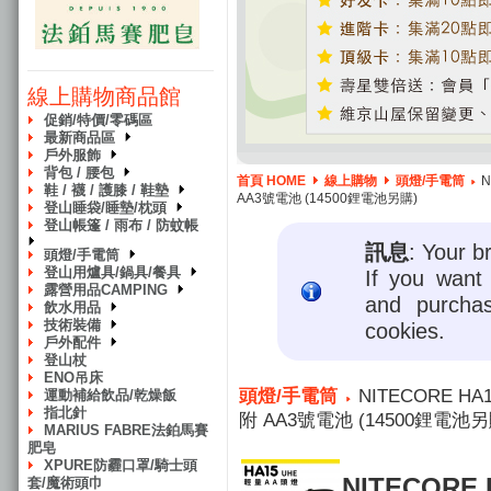
線上購物商品館
促銷/特價/零碼區
最新商品區
戶外服飾
背包 / 腰包
首頁 HOME
線上購物
頭燈/手電筒
N
鞋 / 襪 / 護膝 / 鞋墊
AA3號電池 (14500鋰電池另購)
登山睡袋/睡墊/枕頭
登山帳篷 / 雨布 / 防蚊帳
訊息
: Your b
頭燈/手電筒
登山用爐具/鍋具/餐具
If you want 
露營用品CAMPING
and purcha
飲水用品
技術裝備
cookies.
戶外配件
登山杖
ENO吊床
頭燈/手電筒
NITECORE H
運動補給飲品/乾燥飯
指北針
附 AA3號電池 (14500鋰電池另
MARIUS FABRE法鉑馬賽
肥皂
XPURE防霾口罩/騎士頭
NITECORE 
套/魔術頭巾