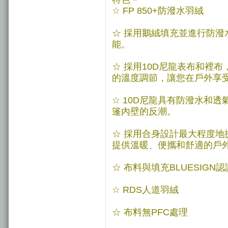
☆ FP 850+防潑水羽絨
☆ 採用鵝絨填充並進行防
能。
☆ 採用10D尼龍表布和裡
的溫度調節，讓您在戶外享
☆ 10D尼龍具有防潑水和
篷內壁的反潮。
☆ 採用合身設計最大程度
提供溫暖、便攜和舒適的戶
☆ 布料與填充BLUESIGN認
☆ RDS人道羽絨
☆ 布料無PFC處理