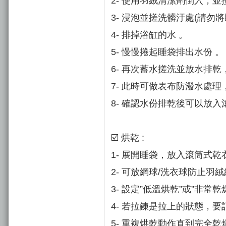
2- 使用羽絨清潔劑倒入，
3- 浸泡並搓洗髒汙處(請
4- 排掉浴缸的水 。
5- 慢慢捲起睡袋排出水份 。
6- 再次蓄水搓洗並放水排乾
7- 此時可做表布防潑水處理
8- 確認水份排乾後可以放入
☑️ 烘乾 :
1- 展開睡袋，放入滾筒式乾
2- 可放網球/洗衣球防止羽絨
3- 設定”低溫烘乾”或”非常乾
4- 若拉鍊是拉上的狀態，
5- 重複烘乾動作直到完全乾