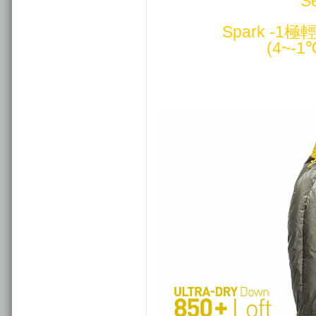
S
Spark -
(4~-1