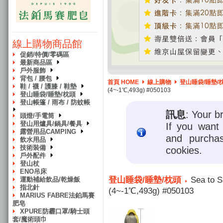
線上購物商品館
促銷/特價/零碼區
最新商品區
戶外服飾
背包 / 腰包
首頁 HOME
線上購物
登山睡袋/睡墊/
鞋 / 襪 / 護膝 / 鞋墊
(4~-1℃,493g) #050103
登山睡袋/睡墊/枕頭
登山帳篷 / 雨布 / 防蚊帳
訊息
: Your b
頭燈/手電筒
登山用爐具/鍋具/餐具
If you want 
露營用品CAMPING
and purcha
飲水用品
技術裝備
cookies.
戶外配件
登山杖
ENO吊床
登山睡袋/睡墊/枕頭
Sea to
運動補給飲品/乾燥飯
指北針
(4~-1℃,493g) #050103
MARIUS FABRE法鉑馬賽
肥皂
XPURE防霾口罩/騎士頭
套/魔術頭巾