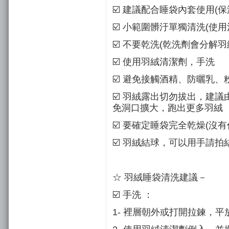
☑️ 建議配合睡袋內套使用(
☑️ 小範圍髒汙單獨清洗(使
☑️ 不要乾洗(乾洗劑會分解
☑️ 使用羽絨清潔劑，手洗
☑️ 避免接觸酒精、防曬乳
☑️ 羽絨露出切勿拔出，建
免洞口擴大，跑出更多羽絨
☑️ 要確定睡袋完全乾燥(沒
☑️ 羽絨結球，可以用手請
☆ 羽絨睡袋清洗建議－
☑️ 手洗 ：
1- 裡層朝外或打開拉鍊，平