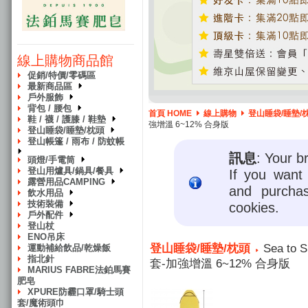
線上購物商品館
促銷/特價/零碼區
最新商品區
戶外服飾
背包 / 腰包
首頁 HOME
線上購物
登山睡袋/睡墊/
鞋 / 襪 / 護膝 / 鞋墊
強增溫 6~12% 合身版
登山睡袋/睡墊/枕頭
登山帳篷 / 雨布 / 防蚊帳
訊息
: Your b
頭燈/手電筒
登山用爐具/鍋具/餐具
If you want 
露營用品CAMPING
and purcha
飲水用品
技術裝備
cookies.
戶外配件
登山杖
ENO吊床
登山睡袋/睡墊/枕頭
Sea to 
運動補給飲品/乾燥飯
指北針
套-加強增溫 6~12% 合身版
MARIUS FABRE法鉑馬賽
肥皂
XPURE防霾口罩/騎士頭
套/魔術頭巾