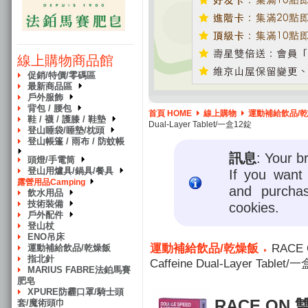
線上購物商品館
促銷/特價/零碼區
最新商品區
戶外服飾
背包 / 腰包
首頁 HOME
線上購物
運動補給飲品/
鞋 / 襪 / 護膝 / 鞋墊
Dual-Layer Tablet/一盒12錠
登山睡袋/睡墊/枕頭
登山帳篷 / 雨布 / 防蚊帳
訊息
: Your b
頭燈/手電筒
登山用爐具/鍋具/餐具
If you want 
露營用品Camping
and purcha
飲水用品
技術裝備
cookies.
戶外配件
登山杖
ENO吊床
運動補給飲品/乾燥飯
RACE 
運動補給飲品/乾燥飯
指北針
Caffeine Dual-Layer Tablet/
MARIUS FABRE法鉑馬賽
肥皂
XPURE防霾口罩/騎士頭
RACE ON
套/魔術頭巾