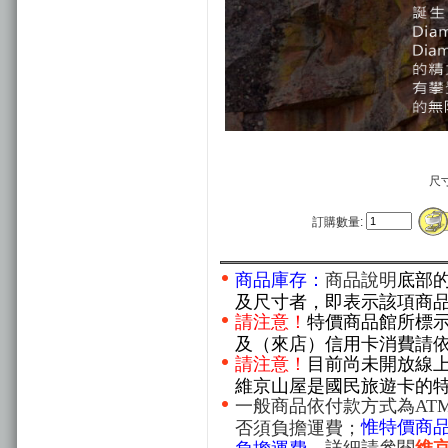
尺
訂購數量:
商品庫存：
商品說明
底部
及尺寸者，即表示該項商
請注意！
特價商品館所標
及（來店）信用卡消費請
請注意！
目前尚未開放線
維京山屋是國民旅遊卡的
一般商品依付款方式為AT
惟特價商
否須負擔運費；
。詳細請參閱
維