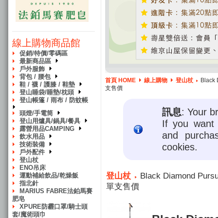
線上購物商品館
促銷/特價/零碼區
最新商品區
戶外服飾
背包 / 腰包
首頁 HOME
線上購物
登山杖
Blac
鞋 / 襪 / 護膝 / 鞋墊
支售價
登山睡袋/睡墊/枕頭
登山帳篷 / 雨布 / 防蚊帳
訊息
: Your b
頭燈/手電筒
登山用爐具/鍋具/餐具
If you want 
露營用品CAMPING
and purcha
飲水用品
技術裝備
cookies.
戶外配件
登山杖
ENO吊床
登山杖
Black Diamond 
運動補給飲品/乾燥飯
指北針
單支售價
MARIUS FABRE法鉑馬賽
肥皂
XPURE防霾口罩/騎士頭
套/魔術頭巾