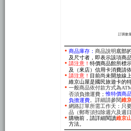
訂購數量
商品庫存：
商品說明
底部
及尺寸者，即表示該項商
請注意！
特價商品館所標
及（來店）信用卡消費請
請注意！
目前尚未開放線
維京山屋是國民旅遊卡的
一般商品依付款方式為AT
惟特價商
否須負擔運費；
。詳細請參閱
維
負擔運費
網路訂單所需工作天：只要
品（郵寄須扣除週六及週
購物前，請詳細閱讀
維京
方法。