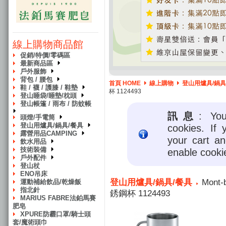
線上購物商品館
促銷/特價/零碼區
最新商品區
戶外服飾
背包 / 腰包
首頁 HOME
線上購物
登山用爐具/鍋具
鞋 / 襪 / 護膝 / 鞋墊
杯 1124493
登山睡袋/睡墊/枕頭
登山帳篷 / 雨布 / 防蚊帳
訊息
: Yo
頭燈/手電筒
登山用爐具/鍋具/餐具
cookies. If 
露營用品CAMPING
your cart a
飲水用品
技術裝備
enable cooki
戶外配件
登山杖
ENO吊床
登山用爐具/鍋具/餐具
Mont-
運動補給飲品/乾燥飯
指北針
銹鋼杯 1124493
MARIUS FABRE法鉑馬賽
肥皂
XPURE防霾口罩/騎士頭
套/魔術頭巾