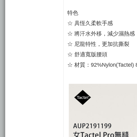
特色
☆ 具恆久柔軟手感
☆ 將汗水外移，減少濕熱感
☆ 尼龍特性，更加抗撕裂
☆ 舒適寬版腰頭
☆ 材質：92%Nylon(Tactel) 