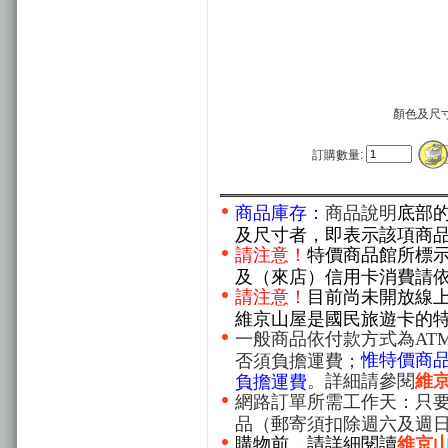
顏色及尺
訂購數量:
商品庫存：
商品說明
底部
及尺寸者，即表示該項商
請注意！
特價商品館所標
及（來店）信用卡消費請
請注意！
目前尚未開放線
維京山屋是國民旅遊卡的
一般商品依付款方式為AT
惟特價商
否須負擔運費；
。詳細請參閱
維
負擔運費
網路訂單所需工作天：只要
品（郵寄須扣除週六及週
購物前，請詳細閱讀
維京