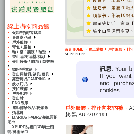
線上購物商品館
促銷/特價/零碼區
最新商品區
戶外服飾
背包 / 腰包
首頁 HOME
線上購物
戶外服飾
排汗
鞋 / 襪 / 護膝 / 鞋墊
AUP2191199
登山睡袋/睡墊/枕頭
登山帳篷 / 雨布 / 防蚊帳
訊息
: Your b
頭燈/手電筒
登山用爐具/鍋具/餐具
If you want 
露營用品CAMPING
and purcha
飲水用品
技術裝備
cookies.
戶外配件
登山杖
ENO吊床
戶外服飾
排汗內衣/內褲
A
運動補給飲品/乾燥飯
指北針
款/黑 AUP2191199
MARIUS FABRE法鉑馬賽
肥皂
XPURE防霾口罩/騎士頭
套/魔術頭巾