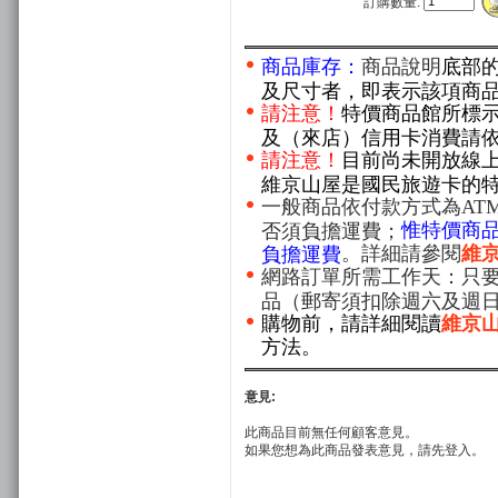
訂購數量:
商品庫存：
商品說明
底部
及尺寸者，即表示該項商
請注意！
特價商品館所標
及（來店）信用卡消費請
請注意！
目前尚未開放線
維京山屋是國民旅遊卡的
一般商品依付款方式為AT
惟特價商
否須負擔運費；
。詳細請參閱
維
負擔運費
網路訂單所需工作天：只要
品（郵寄須扣除週六及週
購物前，請詳細閱讀
維京
方法。
意見:
此商品目前無任何顧客意見。
如果您想為此商品發表意見，請先登入。