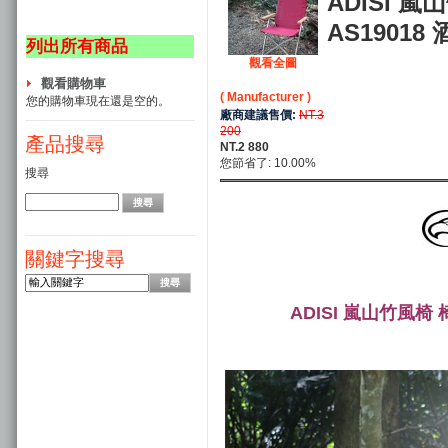
ADISI 
AS19018
列出所有商品
觀看全圖
觀看購物車
( Manufacturer )
您的購物車現在還是空的。
廠商建議售價:
NT.3
200
產品搜尋
NT.2 880
您節省了: 10.00%
搜尋
關鍵字搜尋
ADISI 嵐山竹風椅