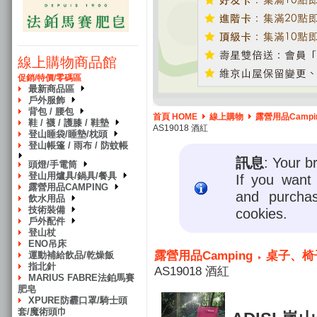
線上購物商品館
促銷/特價/零碼區
最新商品區
戶外服飾
背包 / 腰包
首頁 HOME
線上購物
露營用品Campi
鞋 / 襪 / 護膝 / 鞋墊
AS19018 酒紅
登山睡袋/睡墊/枕頭
登山帳篷 / 雨布 / 防蚊帳
訊息
: Your b
頭燈/手電筒
登山用爐具/鍋具/餐具
If you want 
露營用品CAMPING
and purcha
飲水用品
技術裝備
cookies.
戶外配件
登山杖
ENO吊床
露營用品Camping
桌子、椅
運動補給飲品/乾燥飯
指北針
AS19018 酒紅
MARIUS FABRE法鉑馬賽
肥皂
XPURE防霾口罩/騎士頭
套/魔術頭巾