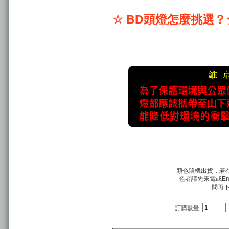
☆ BD頭燈怎麼挑選？
顏色隨機出貨，若
色者請先來電或Ema
問再
訂購數量: