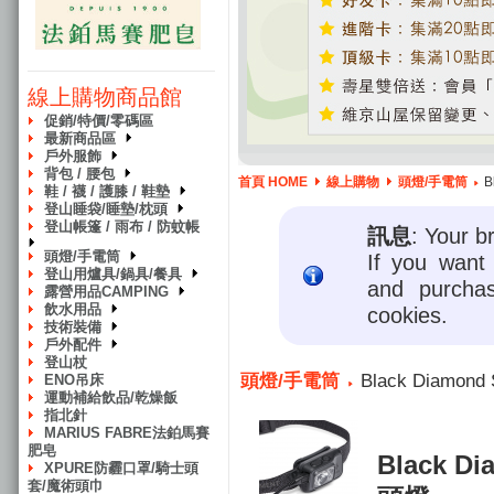
線上購物商品館
促銷/特價/零碼區
最新商品區
戶外服飾
背包 / 腰包
首頁 HOME
線上購物
頭燈/手電筒
B
鞋 / 襪 / 護膝 / 鞋墊
登山睡袋/睡墊/枕頭
登山帳篷 / 雨布 / 防蚊帳
訊息
: Your b
頭燈/手電筒
If you want 
登山用爐具/鍋具/餐具
and purcha
露營用品CAMPING
飲水用品
cookies.
技術裝備
戶外配件
登山杖
頭燈/手電筒
Black Diamon
ENO吊床
運動補給飲品/乾燥飯
指北針
MARIUS FABRE法鉑馬賽
肥皂
Black D
XPURE防霾口罩/騎士頭
套/魔術頭巾