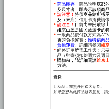
商品庫存：
商品說明
底部
及尺寸者，即表示該項商
請注意！
特價商品館所標
及（來店）信用卡消費請
請注意！
目前尚未開放線
維京山屋是國民旅遊卡的
一般商品依付款方式為AT
惟特價商
否須負擔運費；
。詳細請參閱
維
負擔運費
網路訂單所需工作天：只要
品（郵寄須扣除週六及週
購物前，請詳細閱讀
維京
方法。
意見:
此商品目前無任何顧客意見。
如果您想為此商品發表意見，請