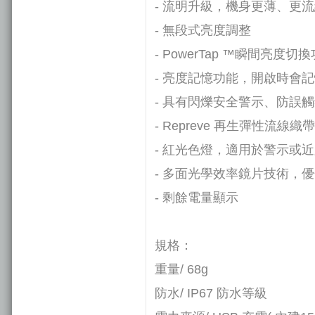
- 流明升級，機身更薄、更
- 無段式亮度調整
- PowerTap ™瞬間亮度切
- 亮度記憶功能，開啟時會
- 具有閃爍安全警示、防誤
- Repreve 再生彈性流線
- 紅光色燈，適用於警示或
- 多面光學效率鏡片技術，
- 剩餘電量顯示
規格：
重量/ 68g
防水/ IP67 防水等級