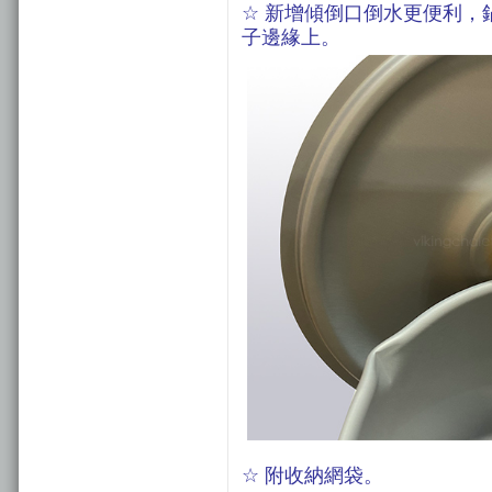
☆
新增傾倒口倒水更便利，
子邊緣上。
☆
附收納網袋。