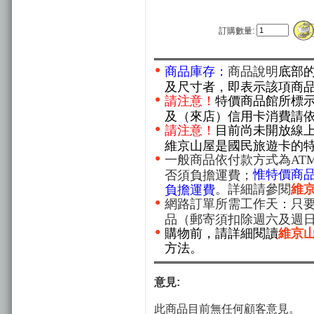
訂購數量:
商品庫存：
商品說明
底部
及尺寸者，即表示該項商
請注意！
特價商品館所標
及（來店）信用卡消費請
請注意！
目前尚未開放線
維京山屋是國民旅遊卡的
一般商品依付款方式為AT
惟特價商
否須負擔運費；
。詳細請參閱
維
負擔運費
網路訂單所需工作天：只要
品（郵寄須扣除週六及週
購物前，請詳細閱讀
維京
方法。
意見:
此商品目前無任何顧客意見。