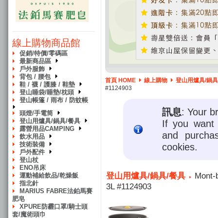
線上購物商品館
促銷/特價/零碼區
最新商品區
戶外服飾
背包 / 腰包
首頁 HOME
線上購物
登山用爐具/鍋具
鞋 / 襪 / 護膝 / 鞋墊
#1124903
登山睡袋/睡墊/枕頭
登山帳篷 / 雨布 / 防蚊帳
訊息
: Your b
頭燈/手電筒
登山用爐具/鍋具/餐具
If you want 
露營用品CAMPING
and purcha
飲水用品
技術裝備
cookies.
戶外配件
登山杖
ENO吊床
登山用爐具/鍋具/餐具
Mont-
運動補給飲品/乾燥飯
指北針
3L #1124903
MARIUS FABRE法鉑馬賽
肥皂
XPURE防霾口罩/騎士頭
套/魔術頭巾