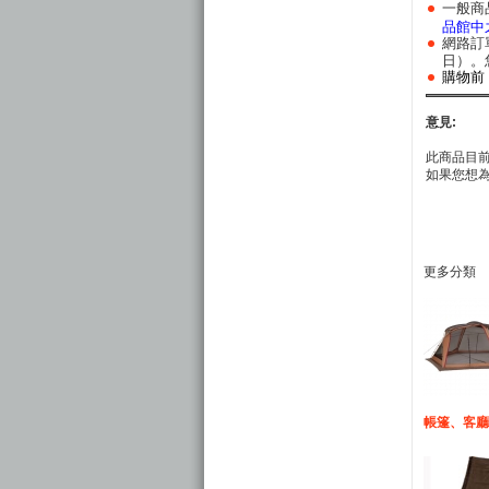
一般商
品館中
網路訂
日）。
購物前
意見:
此商品目
如果您想
更多分類
帳篷、客廳