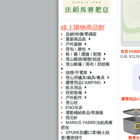
線上購物商品館
促銷/特價/零碼區
最新商品區
戶外服飾
背包 / 腰包
首頁 HOM
鞋 / 襪 / 護膝 / 鞋墊
0.8L #112
登山睡袋/睡墊/枕頭
登山帳篷 / 雨布 / 防蚊帳
頭燈/手電筒
登山用爐具/鍋具/餐具
露營用品CAMPING
飲水用品
技術裝備
戶外配件
露營用品Ca
登山杖
ENO吊床
運動補給飲品/乾燥飯
指北針
MARIUS FABRE法鉑馬賽
肥皂
XPURE防霾口罩/騎士頭
套/魔術頭巾
觀看全