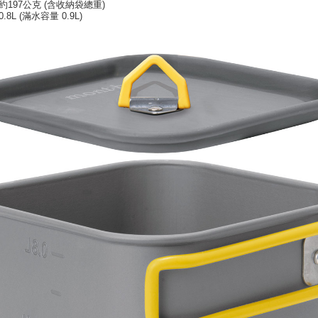
約197公克 (含收納袋總重)
8L (滿水容量 0.9L)