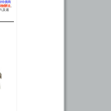
惟特價商
購物辦法
。
六及週