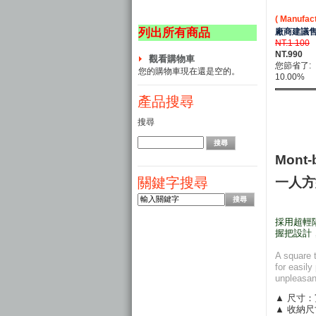
( Manufact
列出所有商品
廠商建議售
NT.1 100
NT.990
觀看購物車
您節省了:
您的購物車現在還是空的。
10.00%
產品搜尋
搜尋
Mont-b
一人方
關鍵字搜尋
採用超輕
握把設計
A square 
for easily
unpleasan
▲ 尺寸：寬
▲ 收納