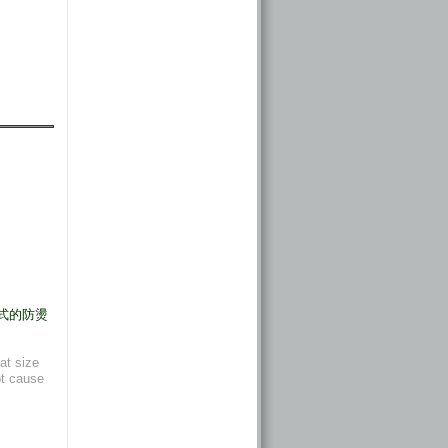
式的防燙
at size
ot cause