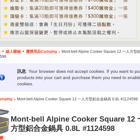
E
線上購物
露營用品Camping
Mont-bell Alpine Cooker Square 12 一
4598
訊息
: Your browser does not accept cookies. If you want to pu
products into your cart and purchase them you need to enabl
cookies.
mping
Mont-bell Alpine Cooker Square 12 一人方型鋁合金鍋具 0.8L #1124598
Mont-bell Alpine Cooker Square 1
方型鋁合金鍋具 0.8L #1124598
圖