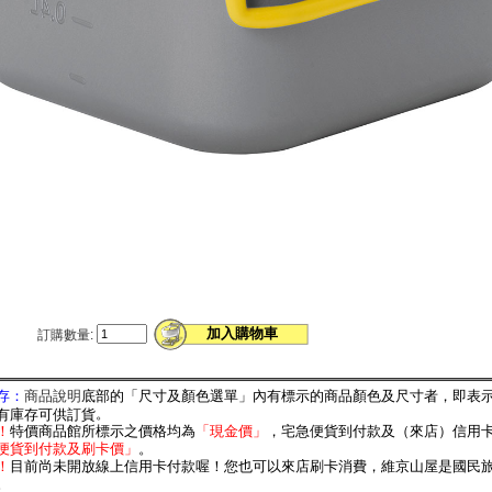
訂購數量:
存：
商品說明
底部的「尺寸及顏色選單」內有標示的商品顏色及尺寸者，即表
。
有庫存可供訂貨
！
特價商品館所標示之價格均為
「
現金價」
，宅急便貨到付款及（來店）信用
便貨到付款及刷卡價」
。
！
目前尚未開放線上信用卡付款喔！您也可以來店刷卡消費，維京山屋是國民
。