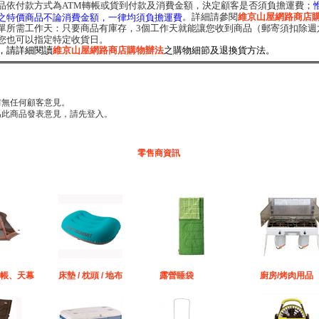
品依付款方式為ATM轉帳或貨到付款及消費金額，決定顧客是否須負擔運費；
。詳細請參閱
維京山屋網路商店
之特價商品不論消費金額，一律均須負擔運費
單所需工作天：只要商品有庫存，3個工作天就能讓您收到商品（郵寄須扣除週
您也可以指定特定收貨日。
，請詳細閱讀
維京山屋網路商店購物辦法
之購物細節及退換貨方法。
前無任何顧客意見。
為此商品發表意見，請先登入。
零售商資訊
帳、天幕
床墊 / 枕頭 / 地布
露營睡袋
廚房/烤肉用品