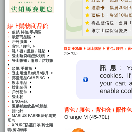
線上購物商品館
促銷/特價/零碼區
最新商品區
戶外服飾
背包 / 腰包
首頁 HOME
線上購物
背包 / 腰包
背
鞋 / 襪 / 護膝 / 鞋墊
(45-70L)
登山睡袋/睡墊/枕頭
登山帳篷 / 雨布 / 防蚊帳
訊息
: Y
頭燈/手電筒
登山用爐具/鍋具/餐具
cookies. I
露營用品CAMPING
your cart 
飲水用品
技術裝備
enable coo
戶外配件
登山杖
ENO吊床
運動補給飲品/乾燥飯
背包 / 腰包
背包套 / 配件包
指北針
MARIUS FABRE法鉑馬賽
Orange M (45-70L)
肥皂
XPURE防霾口罩/騎士頭
套/魔術頭巾