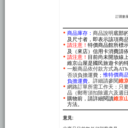
訂購數量
商品庫存：
商品說明
底部
及尺寸者，即表示該項商
請注意！
特價商品館所標
及（來店）信用卡消費請
請注意！
目前尚未開放線
維京山屋是國民旅遊卡的
一般商品依付款方式為AT
惟特價商
否須負擔運費；
。詳細請參閱
維
負擔運費
網路訂單所需工作天：只要
品（郵寄須扣除週六及週
購物前，請詳細閱讀
維京
方法。
意見: