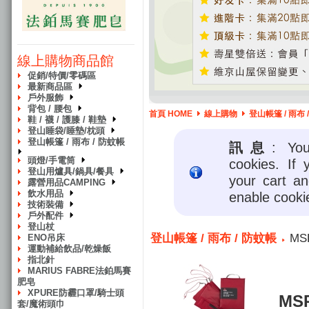
線上購物商品館
促銷/特價/零碼區
最新商品區
戶外服飾
背包 / 腰包
首頁 HOME
線上購物
登山帳篷 / 雨布 
鞋 / 襪 / 護膝 / 鞋墊
登山睡袋/睡墊/枕頭
登山帳篷 / 雨布 / 防蚊帳
訊息
: Yo
頭燈/手電筒
cookies. If 
登山用爐具/鍋具/餐具
your cart a
露營用品CAMPING
飲水用品
enable cooki
技術裝備
戶外配件
登山杖
登山帳篷 / 雨布 / 防蚊帳
MS
ENO吊床
運動補給飲品/乾燥飯
指北針
MARIUS FABRE法鉑馬賽
肥皂
XPURE防霾口罩/騎士頭
MS
套/魔術頭巾