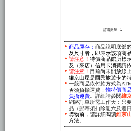
訂購數量:
商品庫存：
商品說明
底部
及尺寸者，即表示該項商
請注意！
特價商品館所標
及（來店）信用卡消費請
請注意！
目前尚未開放線
維京山屋是國民旅遊卡的
一般商品依付款方式為AT
惟特價商
否須負擔運費；
。詳細請參閱
維
負擔運費
網路訂單所需工作天：只要
品（郵寄須扣除週六及週
購物前，請詳細閱讀
維京
方法。