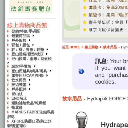
線上購物商品館
促銷/特價/零碼區
最新商品區
戶外服飾
背包 / 腰包
首頁 HOME
線上購物
飲水用品
Hyd
鞋 / 襪 / 護膝 / 鞋墊
登山睡袋/睡墊/枕頭
登山帳篷 / 雨布 / 防蚊帳
訊息
: Your b
頭燈/手電筒
If you want 
登山用爐具/鍋具/餐具
and purcha
露營用品CAMPING
飲水用品
cookies.
技術裝備
戶外配件
登山杖
飲水用品
Hydrapak FORC
ENO吊床
運動補給飲品/乾燥飯
指北針
MARIUS FABRE法鉑馬賽
肥皂
XPURE防霾口罩/騎士頭
Hydra
套/魔術頭巾