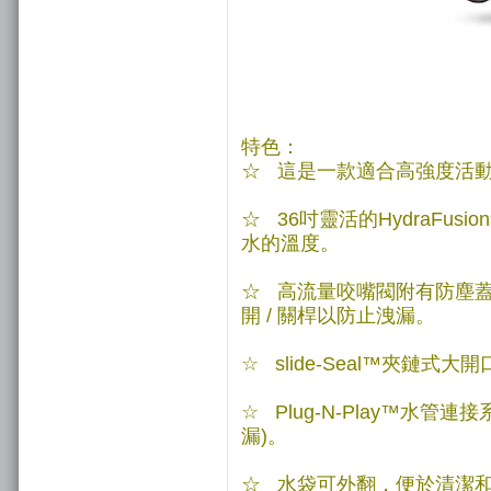
特色：
☆ 這是一款適合高強度活
☆ 36吋靈活的HydraFu
水的溫度。
☆ 高流量咬嘴閥附有防塵
開 / 關桿以防止洩漏。
☆ slide-Seal™夾鏈
☆ Plug-N-Play™水
漏)。
☆ 水袋可外翻，便於清潔