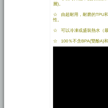
層)。
☆ 由超耐用，耐磨的TPU
性。
☆ 可以冷凍或盛裝熱水（最高溫度
☆ 100％不含BPA(雙酚A