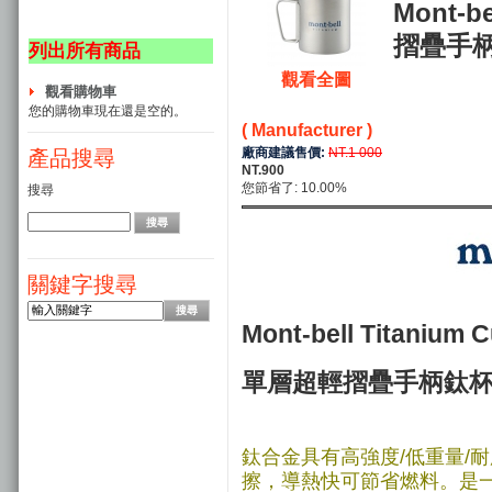
Mont-b
摺疊手柄
列出所有商品
觀看全圖
觀看購物車
您的購物車現在還是空的。
( Manufacturer )
廠商建議售價:
NT.1 000
產品搜尋
NT.900
您節省了: 10.00%
搜尋
關鍵字搜尋
Mont-bell Titanium 
單層超輕摺疊手柄鈦杯 4
鈦合金具有高強度/低重量/
擦，導熱快可節省燃料。是