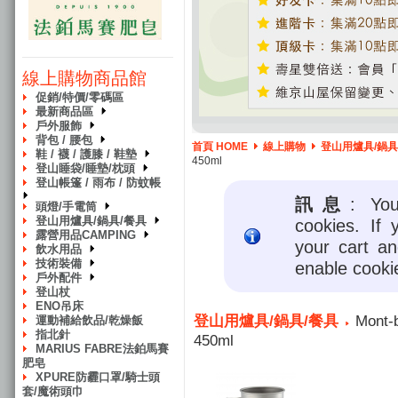
線上購物商品館
促銷/特價/零碼區
最新商品區
戶外服飾
背包 / 腰包
首頁 HOME
線上購物
登山用爐具/鍋具
鞋 / 襪 / 護膝 / 鞋墊
450ml
登山睡袋/睡墊/枕頭
登山帳篷 / 雨布 / 防蚊帳
訊息
: Yo
頭燈/手電筒
登山用爐具/鍋具/餐具
cookies. If 
露營用品CAMPING
your cart a
飲水用品
技術裝備
enable cooki
戶外配件
登山杖
ENO吊床
登山用爐具/鍋具/餐具
Mont-
運動補給飲品/乾燥飯
指北針
450ml
MARIUS FABRE法鉑馬賽
肥皂
XPURE防霾口罩/騎士頭
套/魔術頭巾