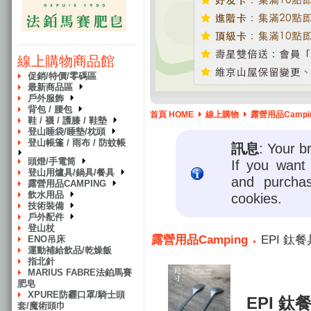
線上購物商品館
促銷/特價/零碼區
最新商品區
戶外服飾
背包 / 腰包
首頁 HOME
線上購物
露營用品Campi
鞋 / 襪 / 護膝 / 鞋墊
登山睡袋/睡墊/枕頭
登山帳篷 / 雨布 / 防蚊帳
訊息
: Your b
頭燈/手電筒
If you want 
登山用爐具/鍋具/餐具
and purcha
露營用品CAMPING
飲水用品
cookies.
技術裝備
戶外配件
登山杖
露營用品Camping
EPI 鈦餐
ENO吊床
運動補給飲品/乾燥飯
指北針
MARIUS FABRE法鉑馬賽
肥皂
XPURE防霾口罩/騎士頭
EPI 鈦
套/魔術頭巾