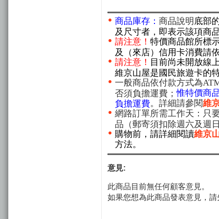
商品庫存：
商品說明
底部
及尺寸者，即表示該項商
請注意！
特價商品館所標
及（來店）信用卡消費請
請注意！
目前尚未開放線
維京山屋是國民旅遊卡的
一般商品依付款方式為AT
惟特價商
否須負擔運費；
。詳細請參閱
維
負擔運費
網路訂單所需工作天：只要
品（郵寄須扣除週六及週
購物前，請詳細閱讀
維京
方法。
意見:
此商品目前無任何顧客意見。
如果您想為此商品發表意見，請