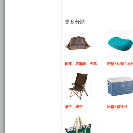
更多分類
帳篷、客廳帳、天幕
床墊 / 枕頭 / 地
桌子、椅子
冰箱 / 保冷袋