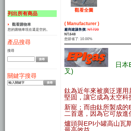
觀看全圖
列出所有商品
( Manufacturer )
觀看購物車
廠商建議售價:
NT.720
您的購物車現在還是空的。
NT.648
您節省了: 10.00%
產品搜尋
搜尋
日本EP
叉)
關鍵字搜尋
鈦為近年來被廣泛運用
堅固，讓它成為太空科
新寵；而由鈦所製成的EP
二首選，因為它可放進
爐頭與EPI小罐高山
最高效益。