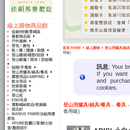
線上購物商品館
促銷/特價/零碼區
最新商品區
戶外服飾
背包 / 腰包
首頁 HOME
線上購物
登山用爐具/鍋具
鞋 / 襪 / 護膝 / 鞋墊
用級)
登山睡袋/睡墊/枕頭
登山帳篷 / 雨布 / 防蚊帳
訊息
: Your b
頭燈/手電筒
登山用爐具/鍋具/餐具
If you want 
露營用品CAMPING
and purcha
飲水用品
技術裝備
cookies.
戶外配件
登山杖
ENO吊床
登山用爐具/鍋具/餐具
餐具
運動補給飲品/乾燥飯
指北針
食用級)
MARIUS FABRE法鉑馬賽
肥皂
XPURE防霾口罩/騎士頭
套/魔術頭巾