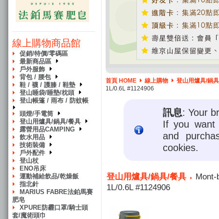
線上購物商品館
促銷/特價/零碼區
最新商品區
戶外服飾
背包 / 腰包
首頁 HOME
線上購物
登山用爐具/鍋具
鞋 / 襪 / 護膝 / 鞋墊
1L/0.6L #1124906
登山睡袋/睡墊/枕頭
登山帳篷 / 雨布 / 防蚊帳
訊息
: Your b
頭燈/手電筒
登山用爐具/鍋具/餐具
If you want 
露營用品CAMPING
and purcha
飲水用品
技術裝備
cookies.
戶外配件
登山杖
ENO吊床
登山用爐具/鍋具/餐具
Mont-
運動補給飲品/乾燥飯
指北針
1L/0.6L #1124906
MARIUS FABRE法鉑馬賽
肥皂
XPURE防霾口罩/騎士頭
套/魔術頭巾