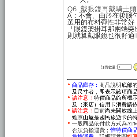
Q6. 戴眼鏡再戴騎士
A：不會。由於在後腦
選用的布料彈性非常好
「眼鏡架掛耳那兩端突
則就算戴眼鏡也很舒適
訂購數量:
商品庫存：
商品說明
底部
及尺寸者，即表示該項商
請注意！
特價商品館所標
及（來店）信用卡消費請
請注意！
目前尚未開放線
維京山屋是國民旅遊卡的
一般商品依付款方式為AT
惟特價商
否須負擔運費；
。詳細請參閱
維
負擔運費