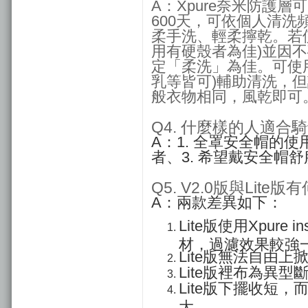
A：Xpure奈米防護層
600天，可依個人清
柔手洗、輕柔擰乾。
若
用有硬殼者為佳)並因
定「柔洗」為佳。可使
乳等皆可)輔助清洗，
般衣物相同，風乾即可
Q4. 什麼樣的人適合
A：1. 全罩安全帽的使
者、3. 希望戴安全帽
Q5. V2.0版與Lite
A：兩款差異如下：
Lite版使用Xpure 
材，過濾效果較強
Lite版無法自由上
Lite版裡布為異型
Lite版下擺收短，
大。