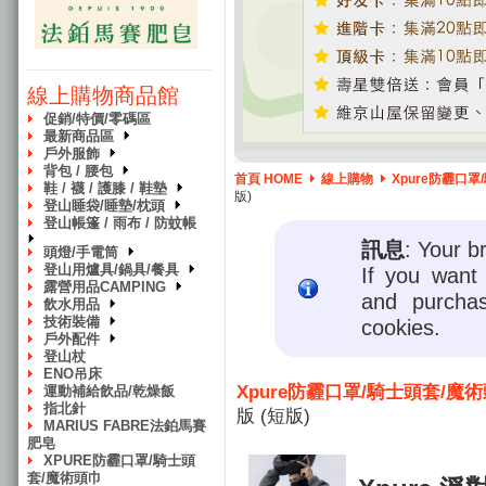
線上購物商品館
促銷/特價/零碼區
最新商品區
戶外服飾
背包 / 腰包
首頁 HOME
線上購物
Xpure防霾口
鞋 / 襪 / 護膝 / 鞋墊
版)
登山睡袋/睡墊/枕頭
登山帳篷 / 雨布 / 防蚊帳
訊息
: Your b
頭燈/手電筒
登山用爐具/鍋具/餐具
If you want 
露營用品CAMPING
and purcha
飲水用品
技術裝備
cookies.
戶外配件
登山杖
ENO吊床
Xpure防霾口罩/騎士頭套/魔
運動補給飲品/乾燥飯
指北針
版 (短版)
MARIUS FABRE法鉑馬賽
肥皂
XPURE防霾口罩/騎士頭
套/魔術頭巾