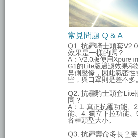
常見問題 Q & A
Q1. 抗霾騎士頭套V2
效果是一樣的嗎？
A：V2.0版使用Xpure in
G1的Lite版過濾效果稍
鼻側壓條，因此氣密性
些，與口罩則是差不多
Q2. 抗霾騎士頭套L
同？
A：1. 真正抗霾功能、
能、4. 獨立下拉功能
各種頭型大小。
Q3. 抗霾壽命多長？