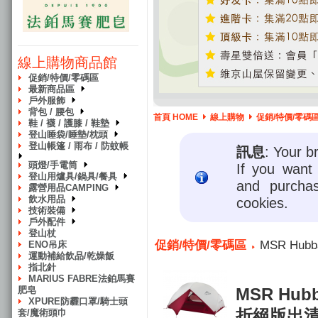
線上購物商品館
促銷/特價/零碼區
最新商品區
戶外服飾
背包 / 腰包
首頁 HOME
線上購物
促銷/特價/零碼
鞋 / 襪 / 護膝 / 鞋墊
登山睡袋/睡墊/枕頭
登山帳篷 / 雨布 / 防蚊帳
訊息
: Your b
頭燈/手電筒
If you want 
登山用爐具/鍋具/餐具
and purcha
露營用品CAMPING
飲水用品
cookies.
技術裝備
戶外配件
登山杖
促銷/特價/零碼區
MSR Hub
ENO吊床
運動補給飲品/乾燥飯
指北針
MARIUS FABRE法鉑馬賽
MSR Hubb
肥皂
XPURE防霾口罩/騎士頭
折絕版出
套/魔術頭巾