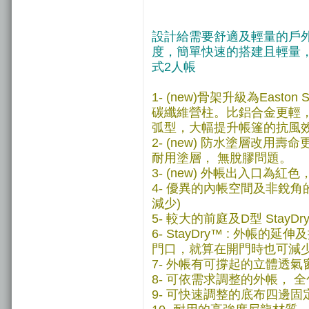
設計給需要舒適及輕量的戶
度，簡單快速的搭建且輕量
式2人帳
1- (new)骨架升級為East
碳纖維營柱。比鋁合金更輕
弧型，大幅提升帳篷的抗風
2- (new) 防水塗層改用壽命
耐用塗層， 無脫膠問題。
3- (new) 外帳出入口
4- 優異的內帳空間及非銳角
減少)
5- 較大的前庭及D型 Stay
6- StayDry™ : 外
門口，就算在開門時也可減
7- 外帳有可撐起的立體透
8- 可依需求調整的外帳， 
9- 可快速調整的底布四邊