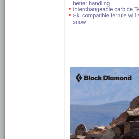
better handling
Interchangeable carbide T
Ski compatible ferrule wi
snow