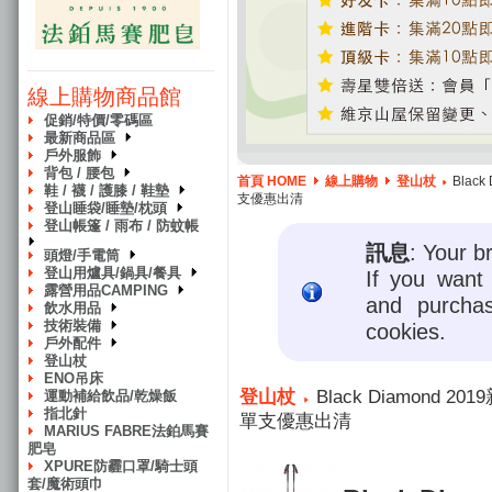
線上購物商品館
促銷/特價/零碼區
最新商品區
戶外服飾
背包 / 腰包
首頁 HOME
線上購物
登山杖
Black
鞋 / 襪 / 護膝 / 鞋墊
支優惠出清
登山睡袋/睡墊/枕頭
登山帳篷 / 雨布 / 防蚊帳
訊息
: Your b
頭燈/手電筒
登山用爐具/鍋具/餐具
If you want 
露營用品CAMPING
and purcha
飲水用品
技術裝備
cookies.
戶外配件
登山杖
ENO吊床
登山杖
Black Diamond 20
運動補給飲品/乾燥飯
指北針
單支優惠出清
MARIUS FABRE法鉑馬賽
肥皂
XPURE防霾口罩/騎士頭
套/魔術頭巾