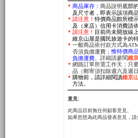
商品庫存：
商品說明
底部
及尺寸者，即表示該項商
請注意！
特價商品館所標
及（來店）信用卡消費請
請注意！
目前尚未開放線
維京山屋是國民旅遊卡的
一般商品依付款方式為AT
惟特價商
否須負擔運費；
。詳細請參閱
維
負擔運費
網路訂單所需工作天：只要
品（郵寄須扣除週六及週
購物前，請詳細閱讀
維京
方法。
意見:
此商品目前無任何顧客意見。
如果您想為此商品發表意見，請