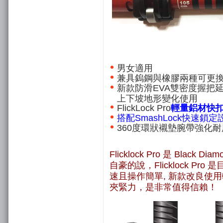
男女適用
兼具鎢鋼與橡膠兩種可更
新款防滑EVA
雙密度握把
上下坡地形變化使用
FlickLock Pro
輕量鋁材快
搭配SmashLock快速
鎖定
360度環狀襯墊腕帶強化
Flicklock Pro 是 Black
自豪的說，Flicklock 
速且操作簡單, 新款改良使用
夾緊力，是非常值得信賴！