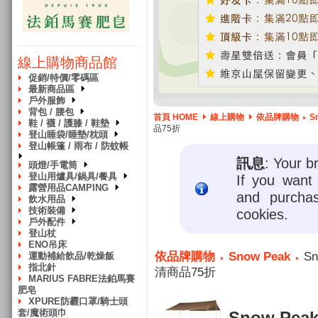
線上購物商品館
促銷/特價/零碼區
最新商品區
戶外服飾
背包 / 腰包
首頁 HOME
線上購物
依品牌購物
S
鞋 / 襪 / 護膝 / 鞋墊
品75折
登山睡袋/睡墊/枕頭
登山帳篷 / 雨布 / 防蚊帳
訊息
: Your b
頭燈/手電筒
登山用爐具/鍋具/餐具
If you want 
露營用品CAMPING
and purcha
飲水用品
技術裝備
cookies.
戶外配件
登山杖
ENO吊床
依品牌購物
Snow Peak
Sn
運動補給飲品/乾燥飯
指北針
清商品75折
MARIUS FABRE法鉑馬賽
肥皂
XPURE防霾口罩/騎士頭
套/魔術頭巾
Snow Pe