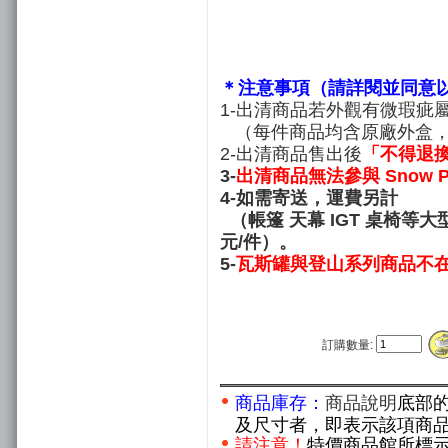
請詳閱並同意
＊注意事項（
1-出清商品若外觀有微瑕疵
（每件商品均含原廠外盒，
2-出清商品售出後
「不得退
3-
出清商品無法參與 Snow 
4-如需寄送，運費另計
（帳篷 天幕 IGT 桌椅等大
元/件）。
5-
瓦斯罐與登山系列商品不
訂購數量:
商品庫存：
商品說明
底部
及尺寸者，即表示該項商
請注意！
特價商品館所標