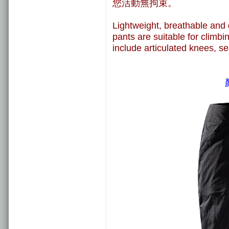
您活動無拘束。
Lightweight, breathable and 
pants are suitable for climbi
include articulated knees, s