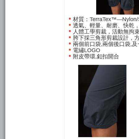
材質：TerraTex™—Nylon/S
透氣、輕量、耐磨、快乾
人體工學剪裁，活動無拘
胯下採三角形剪裁設計，
兩個前口袋,兩個後口袋,
電繡LOGO
附皮帶環,釦扣開合