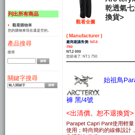
乾透氣七
列出所有商品
換貨>
觀看全圖
觀看購物車
您的購物車現在還是空的。
( Manufacturer )
廠商建議售價:
NT.3
產品搜尋
750
NT.2 000
搜尋
您節省了: NT.1 750
關鍵字搜尋
始祖鳥Para
褲 黑
/4號
<出清價。恕不退換貨>
Parapet Capri Pa
使用；時尚簡約的線條設計