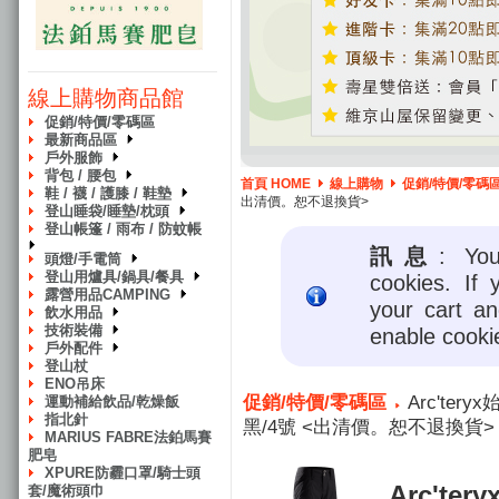
線上購物商品館
促銷/特價/零碼區
最新商品區
戶外服飾
背包 / 腰包
首頁 HOME
線上購物
促銷/特價/零碼
鞋 / 襪 / 護膝 / 鞋墊
出清價。恕不退換貨>
登山睡袋/睡墊/枕頭
登山帳篷 / 雨布 / 防蚊帳
訊息
: Yo
頭燈/手電筒
登山用爐具/鍋具/餐具
cookies. If 
露營用品CAMPING
your cart a
飲水用品
技術裝備
enable cooki
戶外配件
登山杖
ENO吊床
促銷/特價/零碼區
Arc'ter
運動補給飲品/乾燥飯
指北針
黑/4號 <出清價。恕不退換貨>
MARIUS FABRE法鉑馬賽
肥皂
XPURE防霾口罩/騎士頭
Arc'ter
套/魔術頭巾