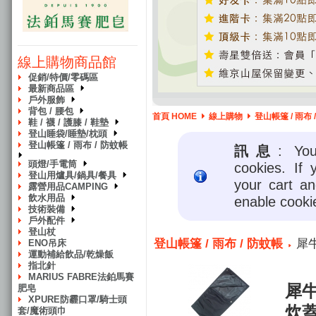
線上購物商品館
促銷/特價/零碼區
最新商品區
戶外服飾
背包 / 腰包
首頁 HOME
線上購物
登山帳篷 / 雨布 
鞋 / 襪 / 護膝 / 鞋墊
登山睡袋/睡墊/枕頭
登山帳篷 / 雨布 / 防蚊帳
訊息
: Yo
頭燈/手電筒
cookies. If 
登山用爐具/鍋具/餐具
your cart a
露營用品CAMPING
飲水用品
enable cooki
技術裝備
戶外配件
登山杖
登山帳篷 / 雨布 / 防蚊帳
犀牛
ENO吊床
運動補給飲品/乾燥飯
指北針
MARIUS FABRE法鉑馬賽
犀牛
肥皂
XPURE防霾口罩/騎士頭
炊
套/魔術頭巾