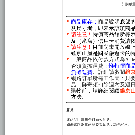
訂購數量
商品庫存：
商品說明
底部
及尺寸者，即表示該項商
請注意！
特價商品館所標
及（來店）信用卡消費請
請注意！
目前尚未開放線
維京山屋是國民旅遊卡的
一般商品依付款方式為AT
惟特價商
否須負擔運費；
。詳細請參閱
維
負擔運費
網路訂單所需工作天：只要
品（郵寄須扣除週六及週
購物前，請詳細閱讀
維京
方法。
意見:
此商品目前無任何顧客意見。
如果您想為此商品發表意見，請先登入。