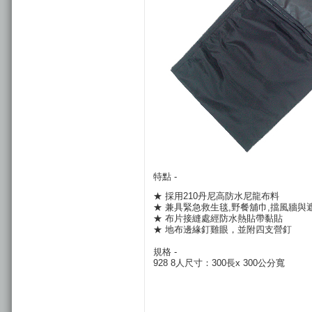
特點 -
★ 採用210丹尼高防水尼龍布料
★ 兼具緊急救生毯,野餐舖巾,擋風牆與
★ 布片接縫處經防水熱貼帶黏貼
★ 地布邊緣釘雞眼，並附四支營釘
規格 -
928 8人尺寸：300長x 300公分寬