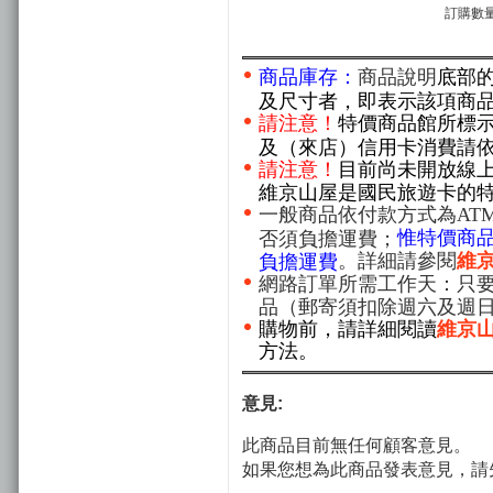
訂購數量
商品庫存：
商品說明
底部
及尺寸者，即表示該項商
請注意！
特價商品館所標
及（來店）信用卡消費請
請注意！
目前尚未開放線
維京山屋是國民旅遊卡的
一般商品依付款方式為AT
惟特價商
否須負擔運費；
。詳細請參閱
維
負擔運費
網路訂單所需工作天：只要
品（郵寄須扣除週六及週
購物前，請詳細閱讀
維京
方法。
意見:
此商品目前無任何顧客意見。
如果您想為此商品發表意見，請