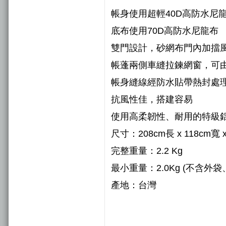
帳身使用超輕40D高防水尼
底布使用70D高防水尼龍布
雙門設計，砂網布門內加擋
帳蓬兩側車縫拉鍊網窗，可
帳身縫線經防水貼帶熱封處
抗風性佳，搭建容易
使用高柔韌性、耐用的特級
尺寸：208cm長 x 118cm寬 
完整重量：2.2 Kg
最小重量：2.0Kg (不含外
產地：台灣