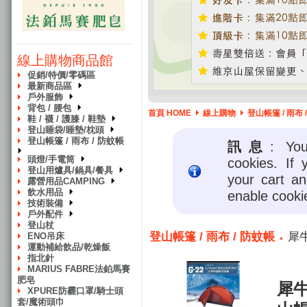
線上購物商品館
促銷/特價/零碼區
最新商品區
戶外服飾
背包 / 腰包
首頁 HOME
線上購物
登山帳篷 / 雨布 
鞋 / 襪 / 護膝 / 鞋墊
登山睡袋/睡墊/枕頭
登山帳篷 / 雨布 / 防蚊帳
訊息
: Yo
頭燈/手電筒
cookies. If 
登山用爐具/鍋具/餐具
your cart a
露營用品CAMPING
飲水用品
enable cooki
技術裝備
戶外配件
登山杖
登山帳篷 / 雨布 / 防蚊帳
犀牛
ENO吊床
運動補給飲品/乾燥飯
指北針
MARIUS FABRE法鉑馬賽
肥皂
犀牛
XPURE防霾口罩/騎士頭
套/魔術頭巾