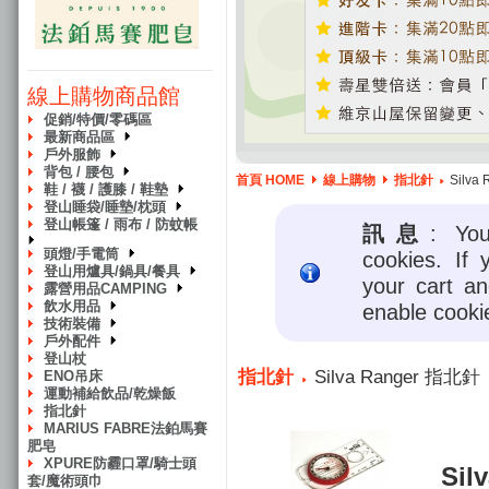
線上購物商品館
促銷/特價/零碼區
最新商品區
戶外服飾
背包 / 腰包
首頁 HOME
線上購物
指北針
Silva
鞋 / 襪 / 護膝 / 鞋墊
登山睡袋/睡墊/枕頭
登山帳篷 / 雨布 / 防蚊帳
訊息
: Yo
頭燈/手電筒
cookies. If 
登山用爐具/鍋具/餐具
your cart a
露營用品CAMPING
飲水用品
enable cooki
技術裝備
戶外配件
登山杖
指北針
Silva Ranger 指北針
ENO吊床
運動補給飲品/乾燥飯
指北針
MARIUS FABRE法鉑馬賽
肥皂
XPURE防霾口罩/騎士頭
Sil
套/魔術頭巾