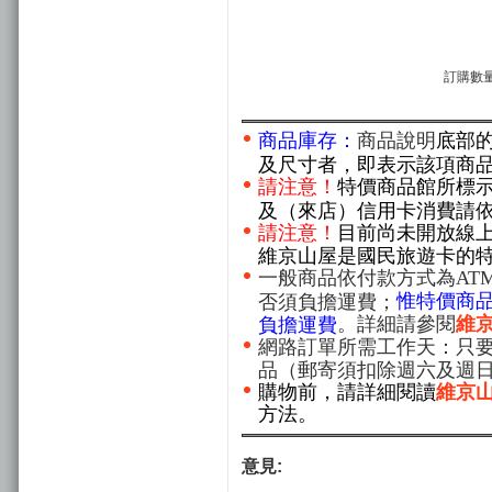
訂購數量
商品庫存：
商品說明
底部
及尺寸者，即表示該項商
請注意！
特價商品館所標
及（來店）信用卡消費請
請注意！
目前尚未開放線
維京山屋是國民旅遊卡的
一般商品依付款方式為AT
惟特價商
否須負擔運費；
。詳細請參閱
維
負擔運費
網路訂單所需工作天：只要
品（郵寄須扣除週六及週
購物前，請詳細閱讀
維京
方法。
意見: