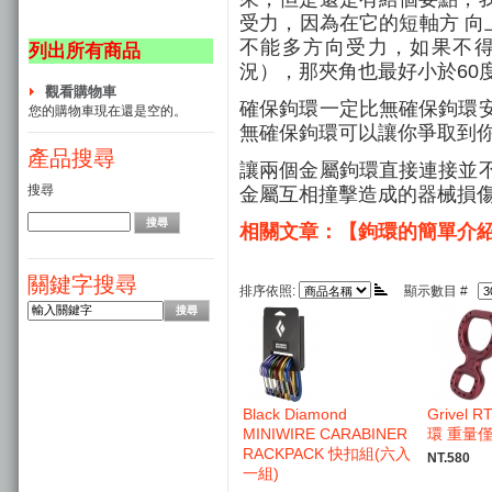
受力，因為在它的短軸方 向
不能多方向受力，如果不
列出所有商品
況），那夾角也最好小於60
觀看購物車
確保鉤環一定比無確保鉤環
您的購物車現在還是空的。
無確保鉤環可以讓你爭取到
產品搜尋
讓兩個金屬鉤環直接連接並
搜尋
金屬互相撞擊造成的器械損
相關文章：【鉤環的簡單介
關鍵字搜尋
排序依照:
顯示數目 #
Black Diamond
Grivel 
MINIWIRE CARABINER
環 重量僅
RACKPACK 快扣組(六入
NT.580
一組)