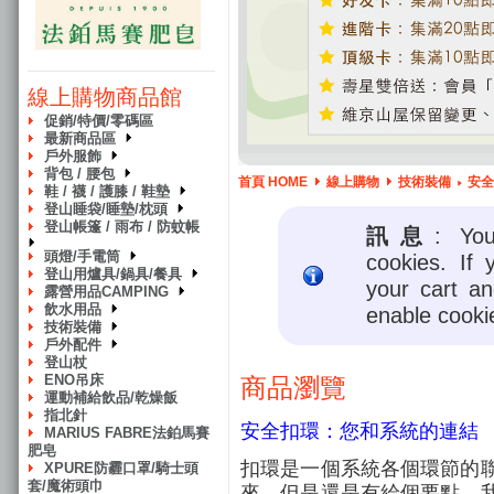
線上購物商品館
促銷/特價/零碼區
最新商品區
戶外服飾
背包 / 腰包
首頁 HOME
線上購物
技術裝備
安全
鞋 / 襪 / 護膝 / 鞋墊
登山睡袋/睡墊/枕頭
登山帳篷 / 雨布 / 防蚊帳
訊息
: Yo
頭燈/手電筒
cookies. If 
登山用爐具/鍋具/餐具
your cart a
露營用品CAMPING
飲水用品
enable cooki
技術裝備
戶外配件
登山杖
ENO吊床
商品瀏覽
運動補給飲品/乾燥飯
指北針
安全扣環：您和系統的連結
MARIUS FABRE法鉑馬賽
肥皂
扣環是一個系統各個環節的
XPURE防霾口罩/騎士頭
套/魔術頭巾
來，但是還是有給個要點，