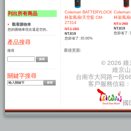
Coleman BATTERYLOCK
Colema
列出所有商品
杯架風扇/天空藍 CM-
杯架風扇/紅
27314
NT.1 260
觀看購物車
NT.819
NT.1 260
您的購物車現在還是空的。
您節省了: 3
NT.819
您節省了: 35.00%
產品搜尋
最後更新:
搜尋
© 2026
維京山
關鍵字搜尋
台南市大同路一段66號
客戶服務信箱：
國