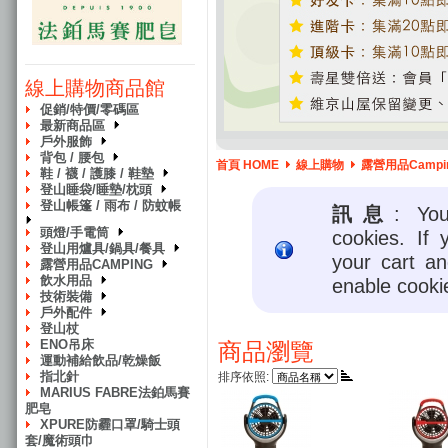
線上購物商品館
促銷/特價/零碼區
最新商品區
戶外服飾
背包 / 腰包
首頁 HOME
線上購物
露營用品Campi
鞋 / 襪 / 護膝 / 鞋墊
登山睡袋/睡墊/枕頭
登山帳篷 / 雨布 / 防蚊帳
訊息
: Yo
頭燈/手電筒
cookies. If 
登山用爐具/鍋具/餐具
your cart a
露營用品CAMPING
飲水用品
enable cooki
技術裝備
戶外配件
登山杖
ENO吊床
商品瀏覽
運動補給飲品/乾燥飯
指北針
排序依照:
MARIUS FABRE法鉑馬賽
肥皂
XPURE防霾口罩/騎士頭
套/魔術頭巾