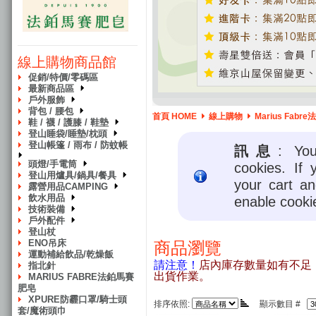
線上購物商品館
促銷/特價/零碼區
最新商品區
戶外服飾
背包 / 腰包
首頁 HOME
線上購物
Marius Fab
鞋 / 襪 / 護膝 / 鞋墊
登山睡袋/睡墊/枕頭
登山帳篷 / 雨布 / 防蚊帳
訊息
: Yo
頭燈/手電筒
cookies. If 
登山用爐具/鍋具/餐具
your cart a
露營用品CAMPING
飲水用品
enable cooki
技術裝備
戶外配件
登山杖
ENO吊床
商品瀏覽
運動補給飲品/乾燥飯
請注意！
店內庫存數量如有不足
指北針
出貨作業。
MARIUS FABRE法鉑馬賽
肥皂
XPURE防霾口罩/騎士頭
排序依照:
顯示數目 #
套/魔術頭巾