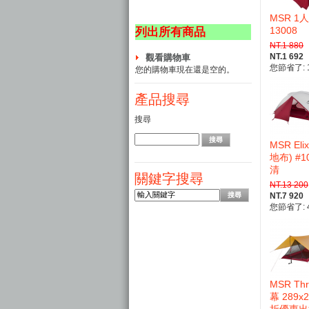
MSR 
13008
列出所有商品
NT.1 880
NT.1 692
觀看購物車
您節省了: 1
您的購物車現在還是空的。
產品搜尋
搜尋
MSR El
地布) #
清
關鍵字搜尋
NT.13 200
NT.7 920
您節省了: 4
MSR Thr
幕 289x2
折優惠出