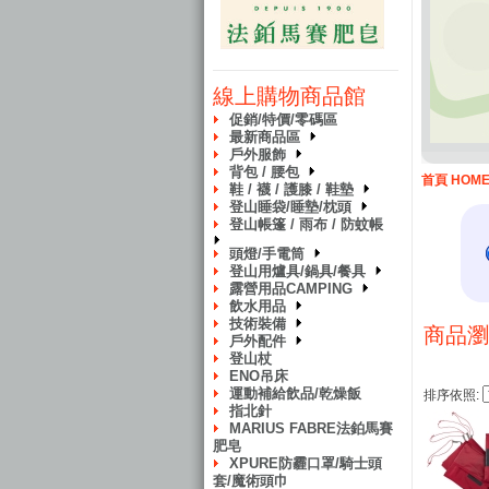
線上購物商品館
促銷/特價/零碼區
最新商品區
戶外服飾
背包 / 腰包
首頁 HOM
鞋 / 襪 / 護膝 / 鞋墊
登山睡袋/睡墊/枕頭
登山帳篷 / 雨布 / 防蚊帳
頭燈/手電筒
登山用爐具/鍋具/餐具
露營用品CAMPING
飲水用品
技術裝備
商品瀏
戶外配件
登山杖
ENO吊床
運動補給飲品/乾燥飯
排序依照:
指北針
MARIUS FABRE法鉑馬賽
肥皂
XPURE防霾口罩/騎士頭
套/魔術頭巾