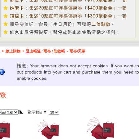
E
線上購物
登山帳篷 / 雨布 / 防蚊帳
雨布/天幕
訊息
: Your browser does not accept cookies. If you want to
put products into your cart and purchase them you need to
enable cookies.
覽
顯示數目 #