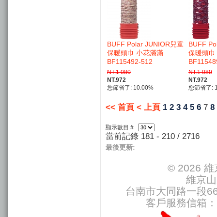
BUFF Polar JUNIOR兒童
BUFF Po
保暖頭巾 小花滿滿
保暖頭巾
BF115492-512
BF11548
NT.1 080
NT.1 080
NT.972
NT.972
您節省了: 10.00%
您節省了: 1
<< 首頁
< 上頁
1
2
3
4
5
6
7
8
顯示數目 #
當前記錄 181 - 210 / 2716
最後更新:
© 2026
維京山
台南市大同路一段66號
客戶服務信箱：