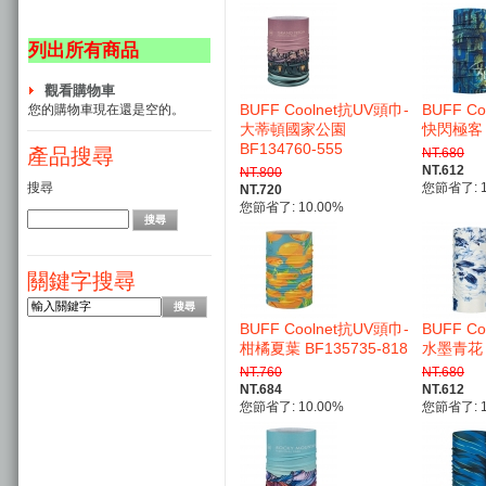
列出所有商品
觀看購物車
BUFF Coolnet抗UV頭巾-
BUFF C
您的購物車現在還是空的。
大蒂頓國家公園
快閃極客 B
BF134760-555
產品搜尋
NT.680
NT.612
NT.800
您節省了: 1
搜尋
NT.720
您節省了: 10.00%
關鍵字搜尋
BUFF Coolnet抗UV頭巾-
BUFF C
柑橘夏葉 BF135735-818
水墨青花 B
NT.760
NT.680
NT.684
NT.612
您節省了: 10.00%
您節省了: 1