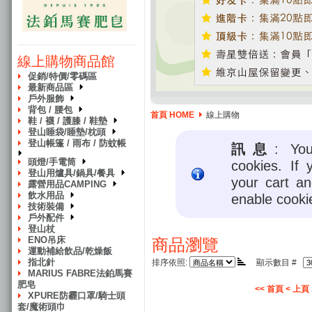
線上購物商品館
促銷/特價/零碼區
最新商品區
戶外服飾
背包 / 腰包
首頁 HOME
線上購物
鞋 / 襪 / 護膝 / 鞋墊
登山睡袋/睡墊/枕頭
登山帳篷 / 雨布 / 防蚊帳
訊息
: Yo
頭燈/手電筒
cookies. If 
登山用爐具/鍋具/餐具
your cart a
露營用品CAMPING
飲水用品
enable cooki
技術裝備
戶外配件
登山杖
ENO吊床
商品瀏覽
運動補給飲品/乾燥飯
指北針
排序依照:
顯示數目 #
MARIUS FABRE法鉑馬賽
肥皂
<< 首頁
< 上頁
XPURE防霾口罩/騎士頭
套/魔術頭巾