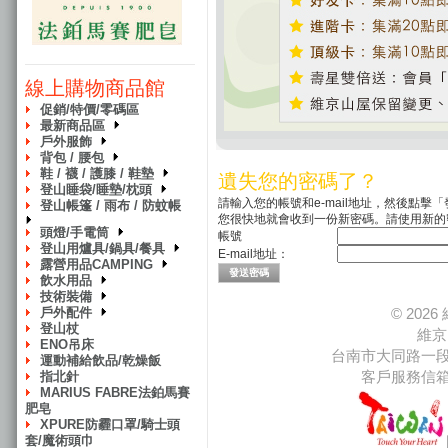
線上購物商品館
促銷/特價/零碼區
最新商品區
戶外服飾
背包 / 腰包
鞋 / 襪 / 護膝 / 鞋墊
遺失您的密碼了？
登山睡袋/睡墊/枕頭
請輸入您的帳號和e-mail地址，然後點擊
登山帳篷 / 雨布 / 防蚊帳
您很快地就會收到一份新密碼。請使用新的
頭燈/手電筒
帳號
登山用爐具/鍋具/餐具
E-mail地址：
露營用品CAMPING
飲水用品
技術裝備
戶外配件
© 20
登山杖
維京
ENO吊床
台南市大同路一段66
運動補給飲品/乾燥飯
客戶服務信
指北針
MARIUS FABRE法鉑馬賽
肥皂
XPURE防霾口罩/騎士頭
套/魔術頭巾