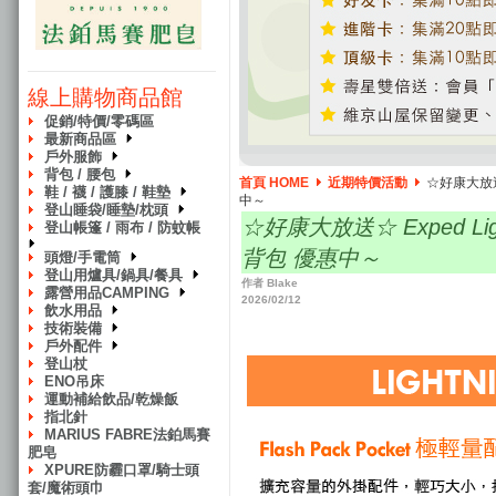
線上購物商品館
促銷/特價/零碼區
最新商品區
戶外服飾
背包 / 腰包
首頁 HOME
近期特價活動
☆好康大放送☆ 
鞋 / 襪 / 護膝 / 鞋墊
中～
登山睡袋/睡墊/枕頭
☆好康大放送☆ Exped Ligh
登山帳篷 / 雨布 / 防蚊帳
背包 優惠中～
頭燈/手電筒
登山用爐具/鍋具/餐具
作者 Blake
露營用品CAMPING
2026/02/12
飲水用品
技術裝備
戶外配件
登山杖
ENO吊床
運動補給飲品/乾燥飯
指北針
MARIUS FABRE法鉑馬賽
肥皂
XPURE防霾口罩/騎士頭
套/魔術頭巾