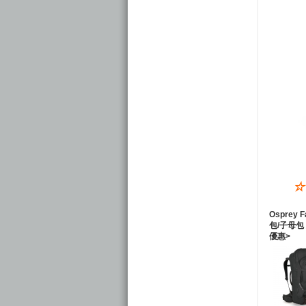
☆
Osprey F
包/子母包 
優惠>