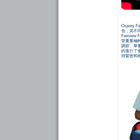
Osprey
包，其不同
Fairv
管重量極
調節、舉重
的進行了
持緊密和