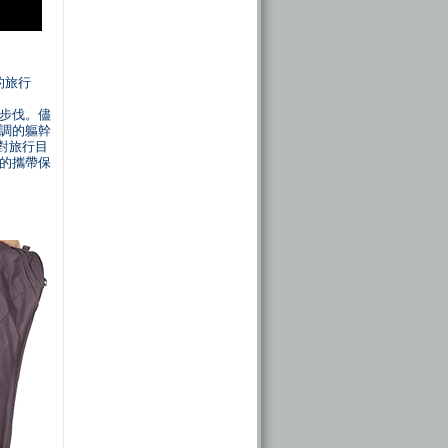
統的旅行
的步伐。儘
調的軀幹
針對旅行目
的攜帶保