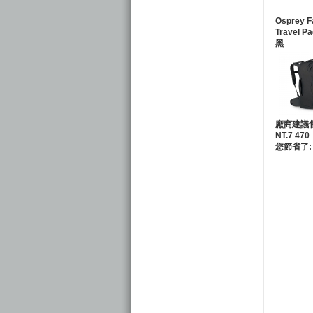
Osprey F
Travel
黑
廠商建議
NT.7 470
您節省了: 