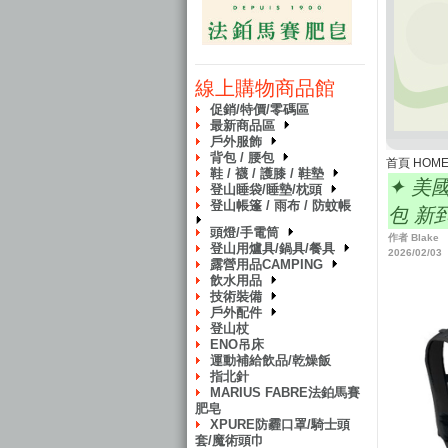
線上購物商品館
促銷/特價/零碼區
最新商品區
戶外服飾
背包 / 腰包
首頁 HOM
鞋 / 襪 / 護膝 / 鞋墊
✦ 美國O
登山睡袋/睡墊/枕頭
登山帳篷 / 雨布 / 防蚊帳
包 新
頭燈/手電筒
作者 Blake
登山用爐具/鍋具/餐具
2026/02/03
露營用品CAMPING
飲水用品
技術裝備
戶外配件
登山杖
ENO吊床
運動補給飲品/乾燥飯
指北針
MARIUS FABRE法鉑馬賽
肥皂
XPURE防霾口罩/騎士頭
套/魔術頭巾