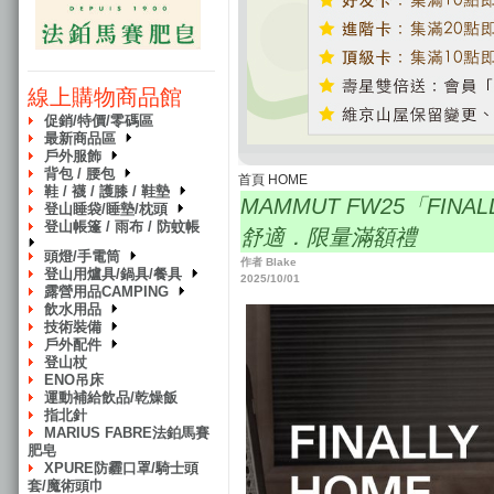
線上購物商品館
促銷/特價/零碼區
最新商品區
戶外服飾
背包 / 腰包
首頁 HOME
鞋 / 襪 / 護膝 / 鞋墊
MAMMUT FW25「FI
登山睡袋/睡墊/枕頭
登山帳篷 / 雨布 / 防蚊帳
舒適．限量滿額禮
頭燈/手電筒
作者 Blake
登山用爐具/鍋具/餐具
2025/10/01
露營用品CAMPING
飲水用品
技術裝備
戶外配件
登山杖
ENO吊床
運動補給飲品/乾燥飯
指北針
MARIUS FABRE法鉑馬賽
肥皂
XPURE防霾口罩/騎士頭
套/魔術頭巾