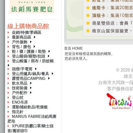
線上購物商品館
促銷/特價/零碼區
最新商品區
戶外服飾
背包 / 腰包
首頁 HOME
鞋 / 襪 / 護膝 / 鞋墊
您並沒有檢視這個頁面的權限。
登山睡袋/睡墊/枕頭
您必須先登入。
登山帳篷 / 雨布 / 防蚊帳
頭燈/手電筒
© 20
登山用爐具/鍋具/餐具
維京
露營用品CAMPING
台南市大同路一段66
飲水用品
技術裝備
客戶服務信
戶外配件
登山杖
ENO吊床
運動補給飲品/乾燥飯
指北針
MARIUS FABRE法鉑馬賽
肥皂
XPURE防霾口罩/騎士頭
套/魔術頭巾