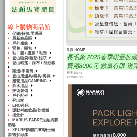
線上購物商品館
促銷/特價/零碼區
最新商品區
戶外服飾
背包 / 腰包
首頁 HOME
鞋 / 襪 / 護膝 / 鞋墊
長毛象 2025春季限量收藏禮 
登山睡袋/睡墊/枕頭
登山帳篷 / 雨布 / 防蚊帳
費滿8000元 數量有限 送
頭燈/手電筒
作者 Blake
登山用爐具/鍋具/餐具
2025/03/25
露營用品CAMPING
飲水用品
技術裝備
戶外配件
登山杖
ENO吊床
運動補給飲品/乾燥飯
指北針
MARIUS FABRE法鉑馬賽
肥皂
XPURE防霾口罩/騎士頭
套/魔術頭巾