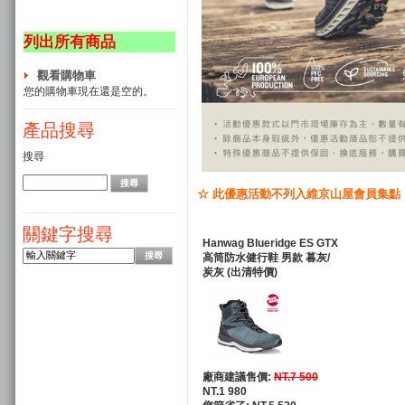
列出所有商品
觀看購物車
您的購物車現在還是空的。
產品搜尋
搜尋
☆ 此優惠活動不列入維京山屋會員集點
關鍵字搜尋
Hanwag Blueridge ES GTX
高筒防水健行鞋 男款 暮灰/
炭灰 (出清特價)
廠商建議售價:
NT.7 500
NT.1 980