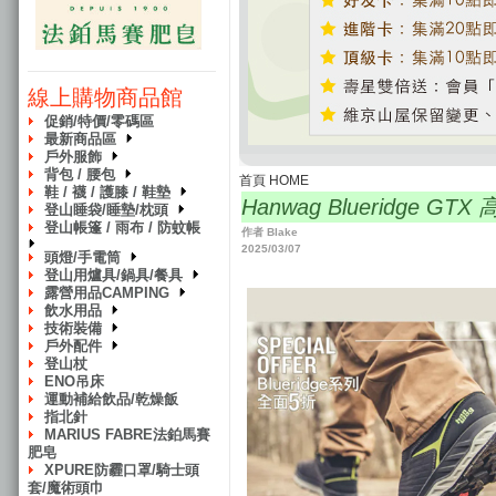
線上購物商品館
促銷/特價/零碼區
最新商品區
戶外服飾
背包 / 腰包
首頁 HOME
鞋 / 襪 / 護膝 / 鞋墊
Hanwag Blueridge
登山睡袋/睡墊/枕頭
登山帳篷 / 雨布 / 防蚊帳
作者 Blake
2025/03/07
頭燈/手電筒
登山用爐具/鍋具/餐具
露營用品CAMPING
飲水用品
技術裝備
戶外配件
登山杖
ENO吊床
運動補給飲品/乾燥飯
指北針
MARIUS FABRE法鉑馬賽
肥皂
XPURE防霾口罩/騎士頭
套/魔術頭巾