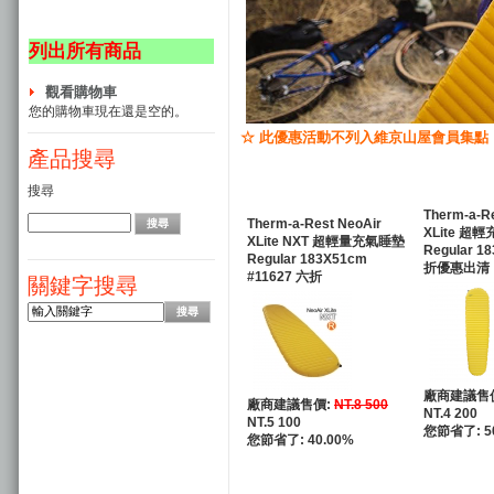
列出所有商品
觀看購物車
您的購物車現在還是空的。
☆ 此優惠活動不列入維京山屋會員集點
產品搜尋
搜尋
Therm-a-R
Therm-a-Rest NeoAir
XLite 超
XLite NXT 超輕量充氣睡墊
Regular 1
Regular 183X51cm
折優惠出清
#11627 六折
關鍵字搜尋
廠商建議售
廠商建議售價:
NT.8 500
NT.4 200
NT.5 100
您節省了: 5
您節省了: 40.00%