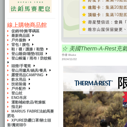
線上購物商品館
促銷/特價/零碼區
最新商品區
戶外服飾
背包 / 腰包
☆ 美國Therm-A-Res
鞋 / 襪 / 護膝 / 鞋墊
登山睡袋/睡墊/枕頭
作者 Blake
登山帳篷 / 雨布 / 防蚊帳
2024/11/22
頭燈/手電筒
登山用爐具/鍋具/餐具
露營用品CAMPING
飲水用品
技術裝備
戶外配件
登山杖
ENO吊床
運動補給飲品/乾燥飯
指北針
MARIUS FABRE法鉑馬賽
肥皂
XPURE防霾口罩/騎士頭
套/魔術頭巾