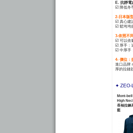
E. 抗靜
☑️ 降低
2-日本
☑️ 真
☑️ 鬆垮
3-依照
☑️ 可以
☑️ 厚
☑️ 中厚
4- 價位：
進口品牌 
厚的拉鏈
✦ ZEO-
Mont-bell
High Ne
長袖拉鍊
藍