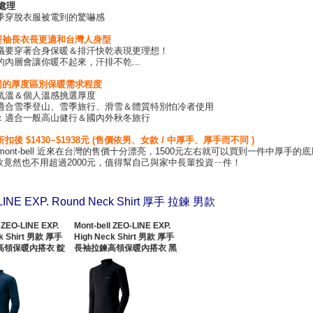
電處理
冬季穿脫衣服被電到的驚嚇感
版型袖長衣長更適和台灣人身型
心建議要穿著合身保暖＆排汗快乾表現更理想！
垮的內層會讓你暖不起來，汗排不乾...
不同的厚度區別保暖需求程度
依氣溫＆個人溫感挑選厚度
手：適合雪季登山、雪季旅行、滑雪＆體質特別怕冷者使用
手：適合一般高山健行＆國內外秋冬旅行
折扣後 $1430~$1938元 (售價依男、女款 / 中厚手、厚手而不同 )
mont-bell 近來在台灣的售價十分漂亮，1500元左右就可以買到一件中厚手的
款竟然也不用超過2000元，值得幫自己與家中長輩投資ㄧ件！
LINE EXP. Round Neck Shirt 厚手 拉鍊 男款
 ZEO-LINE EXP.
Mont-bell ZEO-LINE EXP.
ck Shirt 男款 厚手
High Neck Shirt 男款 厚手
高領保暖內搭衣 靛
長袖拉鍊高領保暖內搭衣 黑