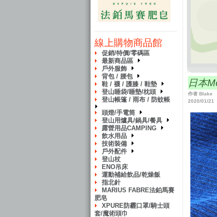
線上購物商品館
促銷/特價/零碼區
最新商品區
戶外服飾
背包 / 腰包
日本Mo
鞋 / 襪 / 護膝 / 鞋墊
登山睡袋/睡墊/枕頭
作者 Blake
登山帳篷 / 雨布 / 防蚊帳
2020/01/21
頭燈/手電筒
登山用爐具/鍋具/餐具
露營用品CAMPING
飲水用品
技術裝備
戶外配件
登山杖
ENO吊床
運動補給飲品/乾燥飯
指北針
MARIUS FABRE法鉑馬賽
肥皂
XPURE防霾口罩/騎士頭
套/魔術頭巾