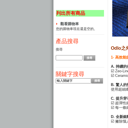
列出所有商品
觀看購物車
您的購物車現在還是空的。
產品搜尋
Odlo
搜尋
1- 高效能
A. 持續的
☑️ Zeo-
關鍵字搜尋
☑️ Ce
B. 驚人
使用超細
C. 提升
☑️ 超彈
☑️ 每一
D. 全新
☑️ 撇除