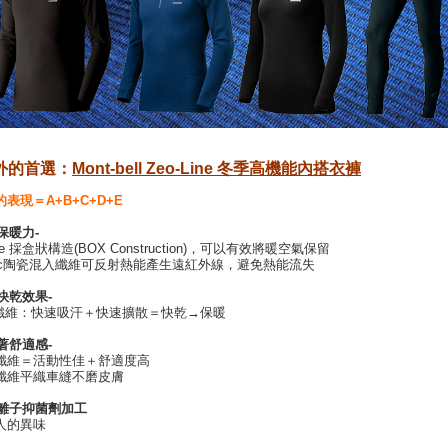
之外的首選：
Mont-bell Zeo-Line 冬季高機能內搭衣褲
的表現＝A+B+C+D+E
保暖力-
Line 採盒狀構造(BOX Construction)，可以有效將暖空氣保留
ramic陶瓷混入纖維可反射熱能產生遠紅外線，避免熱能流失
的快乾效果-
纖維：快速吸汗＋快速擴散＝快乾→保暖
穿著舒適感-
性纖維＝活動性佳＋舒適度高
條纖維平織車縫不磨皮膚
銀離子抑菌劑加工
惱人的異味