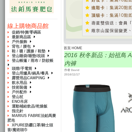
線上購物商品館
促銷/特價/零碼區
最新商品區
戶外服飾
背包 / 腰包
首頁 HOME
鞋 / 襪 / 護膝 / 鞋墊
2016 秋冬新品：始祖鳥 Arc
登山睡袋/睡墊/枕頭
登山帳篷 / 雨布 / 防蚊帳
內褲
頭燈/手電筒
作者 David
登山用爐具/鍋具/餐具
2016/11/17
露營用品CAMPING
飲水用品
技術裝備
戶外配件
登山杖
ENO吊床
運動補給飲品/乾燥飯
指北針
MARIUS FABRE法鉑馬賽
肥皂
XPURE防霾口罩/騎士頭
套/魔術頭巾