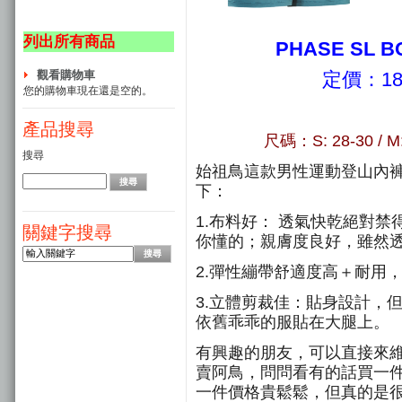
列出所有商品
PHASE SL
觀看購物車
定價：18
您的購物車現在還是空的。
產品搜尋
尺碼：S: 28-30 / M:3
搜尋
始祖鳥這款男性運動登山內
下：
1.布料好： 透氣快乾絕對
關鍵字搜尋
你懂的；親膚度良好，雖然
2.彈性繃帶舒適度高＋耐用
3.立體剪裁佳：貼身設計，
依舊乖乖的服貼在大腿上。
有興趣的朋友，可以直接來
賣阿鳥，問問看有的話買一
一件價格貴鬆鬆，但真的是