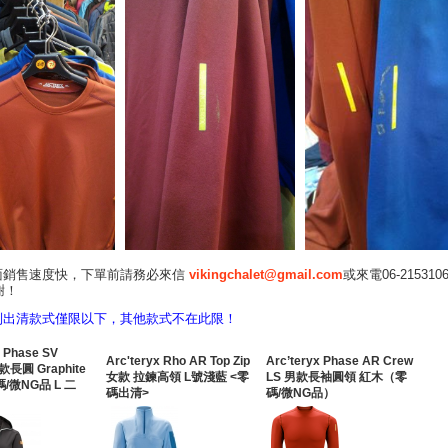
店面銷售速度快，下單前請務必來信
vikingchalet@gmail.com
或來電06-21531
謝！
e系列出清款式僅限以下，其他款式不在此限！
x Phase SV
Arc'teryx Rho AR Top Zip
Arc’teryx Phase AR Crew
款長圓 Graphite
女款 拉鍊高領 L號淺藍 <零
LS 男款長袖圓領 紅木（零
/微NG品 L 二
碼出清>
碼/微NG品）