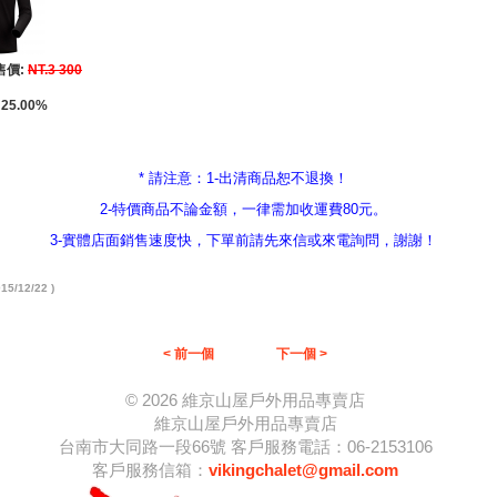
售價:
NT.3 300
25.00%
*
請注意：
1-
出清商品恕不退換！
2-
特價商品不論金額，一律需加收運費80元。
3-實體店面銷售速度快，下單前請先來信或來電詢問，謝謝！
5/12/22 )
< 前一個
下一個 >
© 2026 維京山屋戶外用品專賣店
維京山屋戶外用品專賣店
台南市大同路一段66號 客戶服務電話：06-2153106
客戶服務信箱：
vikingchalet@gmail.com