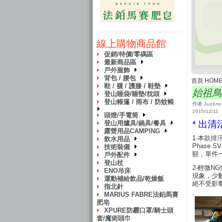
線上購物商品館
促銷/特價/零碼區
最新商品區
戶外服飾
背包 / 腰包
首頁 HOM
鞋 / 襪 / 護膝 / 鞋墊
始祖鳥
登山睡袋/睡墊/枕頭
登山帳篷 / 雨布 / 防蚊帳
作者 Justin
2015/12/11
頭燈/手電筒
*
出清
登山用爐具/鍋具/餐具
露營用品CAMPING
1-本款排汗
飲水用品
Phase S
技術裝備
額，單件
戶外配件
登山杖
2-輕微N
ENO吊床
現象，少
運動補給飲品/乾燥飯
絕不受影
指北針
MARIUS FABRE法鉑馬賽
肥皂
XPURE防霾口罩/騎士頭
套/魔術頭巾