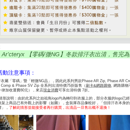
E
 Ar'cteryx 【零碼/微NG】冬款排汗衣出清，售完
e
活動注意事項：
衣屬「零碼」暨「輕微NG品」，因此此系列男款Phase AR Zip, Phase AR Cre
V Comp & Phase SV Zip 全系列出清特價75折販售（
刷卡&網路購物
, 網路購
一律加收運費80元），來店
現金消費
可享出清特價 7折。
G情形說明：由於此系列之始祖鳥logo均為轉印到衣服上的，部分衣服的logo已
數架上商品已有
外觀上的影響（
如圖
），
盒裝庫存品像較好，「但排汗衣本身的
響」，
了解此情形並能接受者再行購買，出清品一旦售出概不退換！