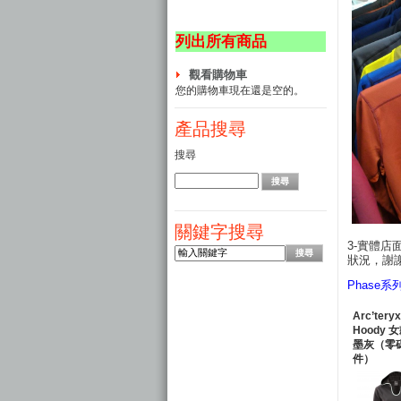
列出所有商品
觀看購物車
您的購物車現在還是空的。
產品搜尋
搜尋
關鍵字搜尋
3-實體
狀況，謝
Phas
Arc’tery
Hoody 女
墨灰（零碼
件）