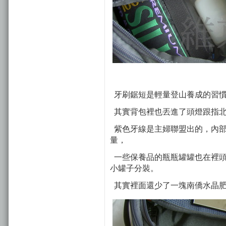
牙刷鋸短是輕量登山養成的習慣
其實背包裡也丟進了頭燈跟指北
紫色牙線是主婦聯盟出的，內部
量，
一些保養品的瓶瓶罐罐也在裡頭，
小罐子分裝。
其實裡面還少了一塊南僑水晶肥