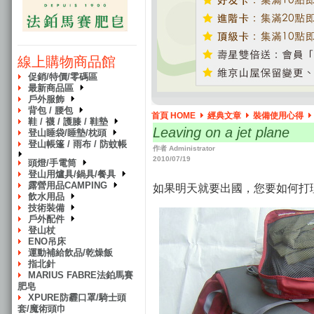
線上購物商品館
促銷/特價/零碼區
最新商品區
戶外服飾
背包 / 腰包
首頁 HOME
經典文章
裝備使用心得
鞋 / 襪 / 護膝 / 鞋墊
Leaving on a jet plane
登山睡袋/睡墊/枕頭
登山帳篷 / 雨布 / 防蚊帳
作者 Administrator
2010/07/19
頭燈/手電筒
登山用爐具/鍋具/餐具
露營用品CAMPING
如果明天就要出國，您要如何打
飲水用品
技術裝備
戶外配件
登山杖
ENO吊床
運動補給飲品/乾燥飯
指北針
MARIUS FABRE法鉑馬賽
肥皂
XPURE防霾口罩/騎士頭
套/魔術頭巾