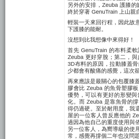
另外的安排，Zeuba 護膝的缺
終於穿著 GenuTrain 上山
輕裝一天來回行程，因此故
下護膝的能耐。
沒想到比我想像中來得好！
首先 GenuTrain 的
Zeuba 更好穿脫；第二
3D布料的原因，拉動膝蓋
少都會有酸痛的感覺，這次
再來應該是最關心的包覆膝蓋骨之
膠會比 Zeuba 的魚骨
優勢，可以有更好的形變與
化。而 Zeuba 是靠魚
得仍過硬。至於耐用度，我
屋的一位
客人曾反應他的 Z
過因為他自己的重度使用與
另一位客人，為嚮導級的使
常，感覺再撐個二年也沒問