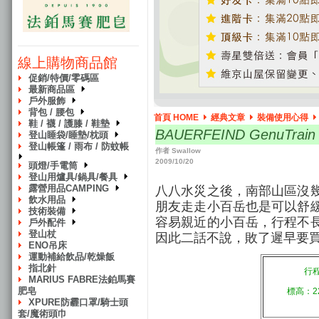
線上購物商品館
促銷/特價/零碼區
最新商品區
戶外服飾
背包 / 腰包
首頁 HOME
經典文章
裝備使用心得
鞋 / 襪 / 護膝 / 鞋墊
BAUERFEIND GenuTra
登山睡袋/睡墊/枕頭
登山帳篷 / 雨布 / 防蚊帳
作者 Swallow
2009/10/20
頭燈/手電筒
登山用爐具/鍋具/餐具
露營用品CAMPING
八八水災之後，南部山區沒
飲水用品
朋友走走小百岳也是可以舒
技術裝備
容易親近的小百岳，行程不
戶外配件
登山杖
因此二話不說，敗了遲早要買的 BAUE
ENO吊床
運動補給飲品/乾燥飯
指北針
行
MARIUS FABRE法鉑馬賽
肥皂
標高：22
XPURE防霾口罩/騎士頭
套/魔術頭巾