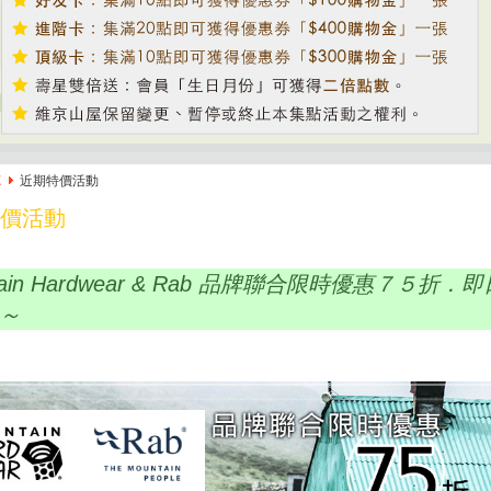
E
近期特價活動
價活動
tain Hardwear & Rab 品牌聯合限時優惠７５折．
止～