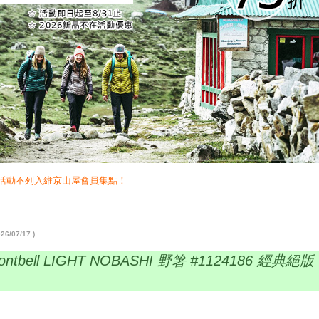
惠活動不列入維京山屋會員集點！
6/07/17 )
ntbell LIGHT NOBASHI 野箸 #1124186 經典絕