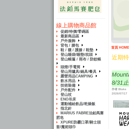
線上購物商品館
促銷/特價/零碼區
最新商品區
戶外服飾
背包 / 腰包
首頁 HOM
鞋 / 襪 / 護膝 / 鞋墊
登山睡袋/睡墊/枕頭
近期特
登山帳篷 / 雨布 / 防蚊帳
頭燈/手電筒
登山用爐具/鍋具/餐具
Moun
露營用品CAMPING
飲水用品
8/31
技術裝備
作者 Blake
戶外配件
2026/07/17
登山杖
ENO吊床
運動補給飲品/乾燥飯
指北針
MARIUS FABRE法鉑馬賽
肥皂
XPURE防霾口罩/騎士頭
套/魔術頭巾