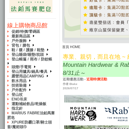
線上購物商品館
促銷/特價/零碼區
最新商品區
戶外服飾
背包 / 腰包
首頁 HOME
鞋 / 襪 / 護膝 / 鞋墊
登山睡袋/睡墊/枕頭
專業、親切，而且在地 ~
登山帳篷 / 雨布 / 防蚊帳
Mountain Hardwea
頭燈/手電筒
登山用爐具/鍋具/餐具
8/31止～
露營用品CAMPING
近期優惠活動 -
近期特價活動
飲水用品
作者 Blake
技術裝備
2026/07/17
戶外配件
登山杖
ENO吊床
運動補給飲品/乾燥飯
指北針
MARIUS FABRE法鉑馬賽
肥皂
XPURE防霾口罩/騎士頭
套/魔術頭巾