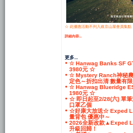
☆ 此優惠活動不列入維京山屋會員集點
詳細內容...
更多...
☆ Hanwag Banks 
3980元 ☆
☆ Mystery Ranch神秘農
定色～折扣出清 數量有
☆ Hanwag Bluerid
1980元 ☆
☆ 即日起至2/28(六) 單
口罩乙個
☆好康大放送☆ Exped Lig
量背包 優惠中～
2026全新改款▲Exped Li
升級回歸！