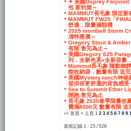
✦ 美國Osprey Farpoint
包 新到貨～
MAMMUT長毛象 限定新
MAMMUT FW25「FI
舒適．限量滿額禮
2025 montbell Storm
清特惠價～
Gregory Stout & 
有限 售完為止～
美國Gregory S25 Pa
列．全新色系+全新容量
Mammut長毛象 隨動御
能收納袋，數量有限 送
美國Mystery ranc
提供你更舒適的背負感受
Sea to Summit Eth
開跑 售完為止
長毛象 2025春季限量收藏禮
費滿8000元 數量有限 送
<< 首頁
< 上頁
1
2
3
4
5
6
7
8
9
當前記錄 1 - 23 / 528