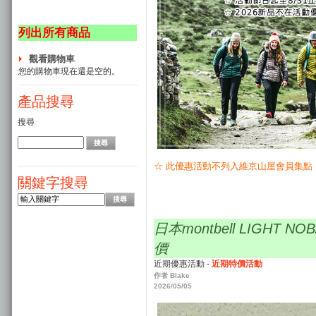
列出所有商品
觀看購物車
您的購物車現在還是空的。
產品搜尋
搜尋
☆ 此優惠活動不列入維京山屋會員集點
關鍵字搜尋
日本montbell LIGHT N
價
近期優惠活動 -
近期特價活動
作者 Blake
2026/05/05